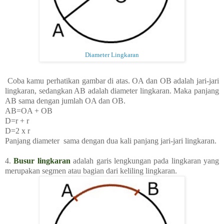
Diameter Lingkaran
Coba kamu perhatikan gambar di atas. OA dan OB adalah jari-jari
lingkaran, sedangkan AB adalah diameter lingkaran. Maka panjang
AB sama dengan jumlah OA dan OB.
AB=OA + OB
D=r + r
D=2 x r
Panjang diameter sama dengan dua kali panjang jari-jari lingkaran.
4.
Busur lingkaran
adalah garis lengkungan pada lingkaran yang
merupakan segmen atau bagian dari keliling lingkaran.