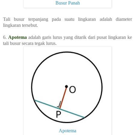
Busur Panah
Tali busur terpanjang pada suatu lingkaran adalah diameter
lingkaran tersebut.
6.
Apotema
adalah garis lurus yang ditarik dari pusat lingkaran ke
tali busur secara tegak lurus.
Apotema