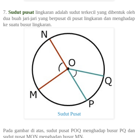
7.
Sudut pusat
lingkaran adalah sudut terkecil yang dibentuk oleh
dua buah jari-jari yang berpusat di pusat lingkaran dan menghadap
ke suatu busur lingkaran.
Sudut Pusat
Pada gambar di atas, sudut pusat POQ menghadap busur PQ dan
sudut pusat MON menghadap busur MN.