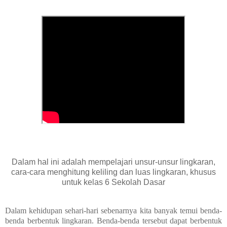
Dalam hal ini adalah mempelajari unsur-unsur lingkaran,
cara-cara menghitung keliling dan luas lingkaran, khusus
untuk kelas 6 Sekolah Dasar
Dalam kehidupan sehari-hari sebenarnya kita banyak temui benda-
benda berbentuk lingkaran. Benda-benda tersebut dapat berbentuk