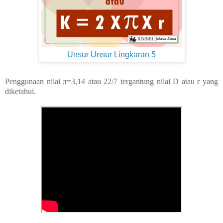
Unsur Unsur Lingkaran 5
Penggunaan nilai π=3,14 atau 22/7 tergantung nilai D atau r yang
diketahui.