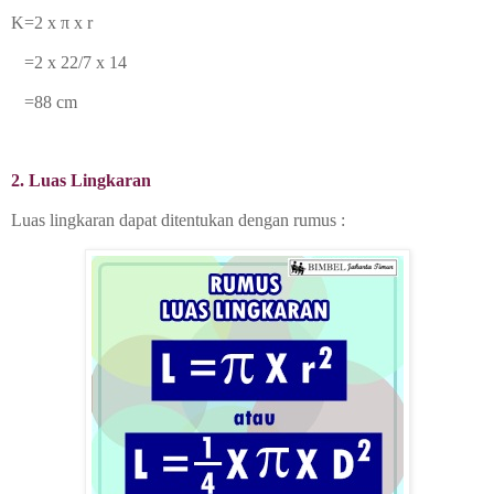
K=2 x
π x r
=2 x 22/7 x 14
=88 cm
2. Luas Lingkaran
Luas lingkaran dapat ditentukan dengan rumus :