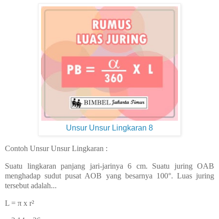
Unsur Unsur Lingkaran 8
Contoh Unsur Unsur Lingkaran :
Suatu lingkaran panjang jari-jarinya 6 cm. Suatu juring OAB
menghadap sudut pusat AOB yang besarnya 100
°. Luas juring
tersebut adalah...
L
=
π x r²