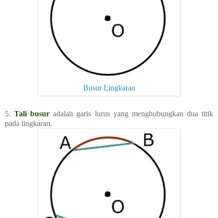
Busur Lingkaran
5.
Tali busur
adalah garis lurus yang menghubungkan dua titik
pada lingkaran.