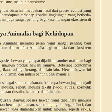
salisme
, maupun
parasitisme
.
uar biasa ini merupakan hasil dari proses evolusi yang
s beradaptasi terhadap kondisi lingkungan yang berbeda-
ini juga sangat penting bagi keseimbangan ekosistem di
ya Animalia bagi Kehidupan
Animalia memiliki peran yang sangat penting bagi
eran dan manfaat Animalia bagi manusia dan ekosistem
pesies hewan yang dapat dijadikan sumber makanan bagi
ur, maupun produk hewani lainnya. Beberapa contohnya
, ikan, udang, kerang, dan lain-lain. Hewan-hewan ini
k, vitamin, dan nutrisi penting bagi manusia.
n sebagai sumber makanan, beberapa hewan juga menjadi
dustri, seperti industri tekstil (
wool
,
sutra
), kosmetik
-obatan (
insulin
,
heparin
), dan lain-lain.
iburan
Banyak spesies hewan yang dipelihara manusia
u hewan peliharaan, seperti anjing, kucing, kelinci, dan
-hewan juga dimanfaatkan untuk hiburan, seperti
sirkus
,