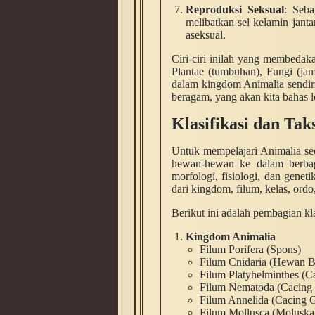
Reproduksi Seksual
: Seba
melibatkan sel kelamin jant
aseksual.
Ciri-ciri inilah yang membedak
Plantae (tumbuhan), Fungi (ja
dalam kingdom Animalia sendiri
beragam, yang akan kita bahas le
Klasifikasi dan Ta
Untuk mempelajari Animalia seca
hewan-hewan ke dalam berba
morfologi, fisiologi, dan genet
dari kingdom, filum, kelas, ordo,
Berikut ini adalah pembagian kl
Kingdom Animalia
Filum Porifera (Spons)
Filum Cnidaria (Hewan B
Filum Platyhelminthes (C
Filum Nematoda (Cacing 
Filum Annelida (Cacing 
Filum Mollusca (Moluska