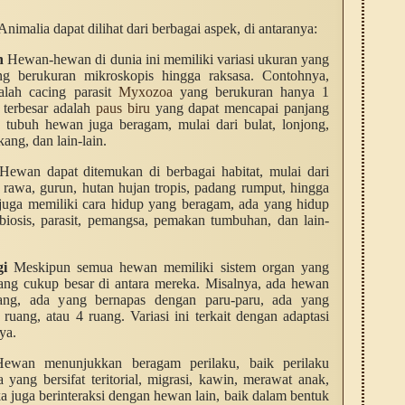
malia dapat dilihat dari berbagai aspek, di antaranya:
h
Hewan-hewan di dunia ini memiliki variasi ukuran yang
ang berukuran mikroskopis hingga raksasa. Contohnya,
alah cacing parasit
Myxozoa
yang berukuran hanya 1
 terbesar adalah
paus biru
yang dapat mencapai panjang
k tubuh hewan juga beragam, mulai dari bulat, lonjong,
ang, dan lain-lain.
ewan dapat ditemukan di berbagai habitat, mulai dari
, rawa, gurun, hutan hujan tropis, padang rumput, hingga
juga memiliki cara hidup yang beragam, ada yang hidup
mbiosis, parasit, pemangsa, pemakan tumbuhan, dan lain-
gi
Meskipun semua hewan memiliki sistem organ yang
yang cukup besar di antara mereka. Misalnya, ada hewan
ang, ada yang bernapas dengan paru-paru, ada yang
ruang, atau 4 ruang. Variasi ini terkait dengan adaptasi
ya.
wan menunjukkan beragam perilaku, baik perilaku
 yang bersifat teritorial, migrasi, kawin, merawat anak,
ka juga berinteraksi dengan hewan lain, baik dalam bentuk