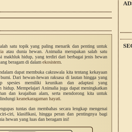
AD
SE
 salah satu topik yang paling menarik dan penting untuk
ia
atau dunia hewan. Animalia merupakan salah satu
i makhluk hidup, yang terdiri dari berbagai jenis hewan
 yang beragam di dalam
ekosistem
.
dalam dapat membuka cakrawala kita tentang kekayaan
 bumi. Dari hewan-hewan raksasa di lautan hingga yang
iap spesies memiliki keunikan dan adaptasi yang
 hidup. Mempelajari Animalia juga dapat meningkatkan
dahan dan keajaiban alam, serta mendorong kita untuk
elindungi
keanekaragaman hayati
.
mengupas tuntas dan membahas secara lengkap mengenai
ciri-ciri, klasifikasi, hingga peran dan pentingnya bagi
unia hewan yang luas dan beragam ini!