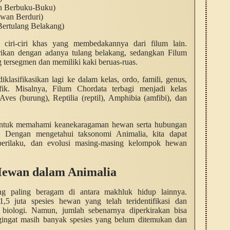
n Berbuku-Buku)
wan Berduri)
ertulang Belakang)
i ciri-ciri khas yang membedakannya dari filum lain.
rikan dengan adanya tulang belakang, sedangkan Filum
 tersegmen dan memiliki kaki beruas-ruas.
klasifikasikan lagi ke dalam kelas, ordo, famili, genus,
fik. Misalnya, Filum Chordata terbagi menjadi kelas
es (burung), Reptilia (reptil), Amphibia (amfibi), dan
g untuk memahami keanekaragaman hewan serta hubungan
. Dengan mengetahui taksonomi Animalia, kita dapat
t, perilaku, dan evolusi masing-masing kelompok hewan
ewan dalam Animalia
g paling beragam di antara makhluk hidup lainnya.
 1,5 juta spesies hewan yang telah teridentifikasi dan
li biologi. Namun, jumlah sebenarnya diperkirakan bisa
gingat masih banyak spesies yang belum ditemukan dan