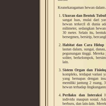
Keanekaragaman hewan dalam Ani
Ukuran dan Bentuk Tubu
sangat luas, mulai dari y
hewan terkecil di dunia ad
milimeter, sedangkan hewan
30 meter. Selain itu, bentu
bersegmen, bersirip, bercangk
Habitat dan Cara Hidup
H
lautan dalam, sungai, danau
pegunungan tinggi. Mereka 
soliter, berkelompok, bersi
lain.
Sistem Organ dan Fisiolo
kompleks, terdapat variasi 
yang bernapas dengan ins
memiliki jantung 2 ruang, 3 
hewan terhadap lingkungann
Perilaku dan Interaksi
He
individu maupun sosial. Ada
berburu, dan lain-lain. Mere