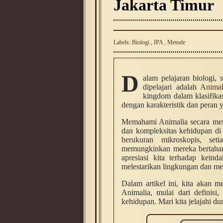
Jakarta Timur
Labels:
Biologi
,
IPA
,
Metode
D
alam pelajaran biologi,
dipelajari adalah
Animal
kingdom dalam klasifikas
dengan karakteristik dan peran
Memahami Animalia secara men
dan kompleksitas kehidupan di
berukuran mikroskopis, set
memungkinkan mereka bertahan
apresiasi kita terhadap kein
melestarikan lingkungan dan m
Dalam artikel ini, kita akan 
Animalia, mulai dari definisi, 
kehidupan. Mari kita jelajahi d