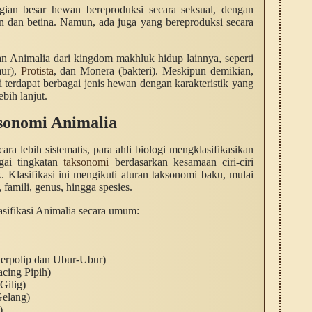
gian besar hewan bereproduksi secara seksual, dengan
an dan betina. Namun, ada juga yang bereproduksi secara
an Animalia dari kingdom makhluk hidup lainnya, seperti
mur),
Protista
, dan Monera (bakteri). Meskipun demikian,
 terdapat berbagai jenis hewan dengan karakteristik yang
bih lanjut.
ksonomi Animalia
ra lebih sistematis, para ahli biologi mengklasifikasikan
gai tingkatan
taksonomi
berdasarkan kesamaan ciri-ciri
ik. Klasifikasi ini mengikuti aturan taksonomi baku, mulai
 famili, genus, hingga spesies.
asifikasi Animalia secara umum:
erpolip dan Ubur-Ubur)
acing Pipih)
Gilig)
Gelang)
)