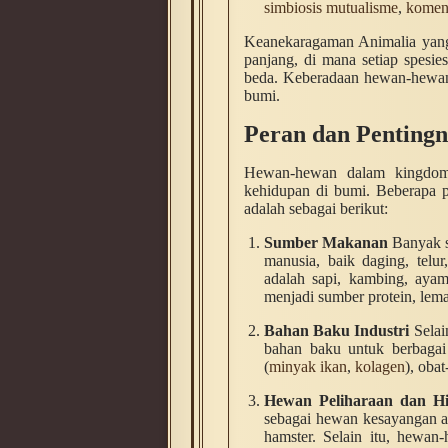
simbiosis mutualisme
,
komen
Keanekaragaman Animalia yang l
panjang, di mana setiap spesie
beda. Keberadaan hewan-hewan 
bumi.
Peran dan Pentingn
Hewan-hewan dalam kingdom 
kehidupan di bumi. Beberapa p
adalah sebagai berikut:
Sumber Makanan
Banyak s
manusia, baik daging, tel
adalah sapi, kambing, ayam
menjadi sumber protein, lema
Bahan Baku Industri
Selai
bahan baku untuk berbagai in
(
minyak ikan
,
kolagen
), obat
Hewan Peliharaan dan H
sebagai hewan kesayangan ata
hamster. Selain itu, hewan