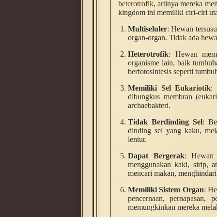
heterotrofik
, artinya mereka me
kingdom ini memiliki ciri-ciri u
Multiseluler
: Hewan tersusu
organ-organ. Tidak ada hewa
Heterotrofik
: Hewan memp
organisme lain, baik tumbu
berfotosintesis seperti tumbu
Memiliki
Sel Eukariotik
:
dibungkus membran (eukario
archaebakteri.
Tidak Berdinding Sel
: Be
dinding sel yang kaku, mel
lentur.
Dapat Bergerak
: Hewan 
menggunakan kaki, sirip, at
mencari makan, menghindari p
Memiliki Sistem Organ
: He
pencernaan, pernapasan, pe
memungkinkan mereka melaku