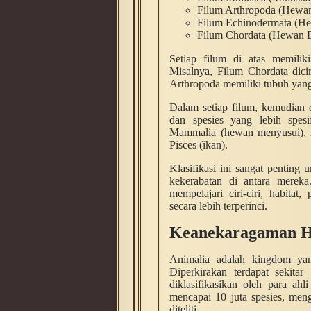
Filum Arthropoda (Hewa
Filum Echinodermata (He
Filum Chordata (Hewan B
Setiap filum di atas memilik
Misalnya, Filum Chordata dici
Arthropoda memiliki tubuh yang
Dalam setiap filum, kemudian di
dan spesies yang lebih spesi
Mammalia (hewan menyusui), Av
Pisces (ikan).
Klasifikasi ini sangat pentin
kekerabatan di antara mereka
mempelajari ciri-ciri, habita
secara lebih terperinci.
Keanekaragaman H
Animalia adalah kingdom yan
Diperkirakan terdapat sekitar
diklasifikasikan oleh para ah
mencapai 10 juta spesies, men
diteliti.