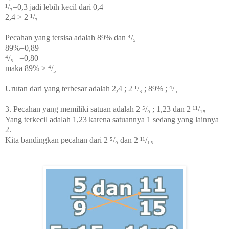
¹/₃=0,3 jadi lebih kecil dari 0,4
2,4 >
2 ¹/₃
Pecahan yang tersisa adalah
89% dan
⁴/₅
89%=0,89
⁴/₅ =0,80
maka 89% >
⁴/₅
Urutan dari yang terbesar adalah 2,4 ;
2 ¹/₃ ; 89% ;
⁴/₅
3. Pecahan yang memiliki satuan adalah
2 ⁵/₉ ; 1,23 dan 2 ¹¹/₁₅
Yang terkecil adalah 1,23 karena satuannya 1 sedang yang lainnya
2.
Kita bandingkan pecahan dari
2 ⁵/₉ dan 2 ¹¹/₁₅