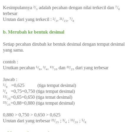
Kesimpulannya
²/₃ adalah pecahan dengan nilai terkecil dan
⁷/₈
terbesar
Urutan dari yang terkecil :
²/₃,
²¹/₂₅,
⁷/₈
b. Merubah ke bentuk desimal
Setiap pecahan dirubah ke bentuk desimal dengan tempat desimal
yang sama.
contoh :
Urutkan pecahan ⁵/₈, ³/₄, ¹³/₂₀ dan ²²/
₂₅ dari yang terbesar
Jawab :
⁵/₈ =0,625 (tiga tempat desimal)
³/₄ =0,75=0,750 (tiga tempat desimal)
¹³/₂₀=0,65=0,650 (tiga temat desimal)
²²/
₂₅=0,88=0,880 (tiga tempat desimal)
0,880 > 0,750 > 0,650 > 0,625
Urutan dari yang terbesar
²²/
₂₅ ;
³/₄ ;
¹³/₂₀ ;
⁵/₈