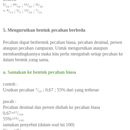
⁸/₃₀ ;
¹⁸/₃₀ ;
¹⁹/₃₀ ;
²¹/₃₀
=
⁴/₁₅ ;
³/₅ ;
¹⁹/₃₀ ;
⁷/₁₀
5. Mengurutkan bentuk pecahan berbeda
Pecahan dapat berbentuk pecahan biasa, pecahan desimal, persen
ataupun pecahan campuran. Untuk mengurutkan ataupun
membandingkannya maka kita perlu mengubah setiap pecahan ke
dalam bentuk yang sama.
a. Samakan ke bentuk pecahan biasa
contoh :
Urutkan pecahan ⁷/₂₀ ; 0,67 ; 55% dari yang terbesar
jawab :
Pecahan desimal dan persen diubah ke pecahan biasa
0,67=⁶⁷/₁₀₀
55%=⁵⁵/₁₀₀
samakan penyebut (dalam soal ini 100)