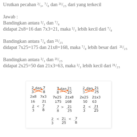
Urutkan pecahan ²/₃, ⁷/₈ dan ²¹/₂₅ dari yang terkecil
Jawab :
Bandingkan antara
²/₃ dan ⁷/₈
didapat 2x8=16 dan 7x3=21, maka
²/₃ lebih kecil dari ⁷/₈
Bandingkan antara
⁷/₈ dan ²¹/₂₅
didapat 7x25=175 dan 21x8=168, maka
⁷/₈ lebih besar dari ²¹/₂₅
Bandingkan antara
²/₃ dan ²¹/₂₅
didapat 2x25=50 dan 21x3=63, maka
²/₃ lebih kecil dari ²¹/₂₅