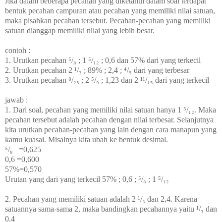
Jika dalam beberapa pecahan yang diketahui dalam soal terdapat
bentuk pecahan campuran atau pecahan yang memiliki nilai satuan,
maka pisahkan pecahan tersebut. Pecahan-pecahan yang memiliki
satuan dianggap memiliki nilai yang lebih besar.
contoh :
1. Urutkan pecahan ⁵/₈ ; 1 ⁵/₁₂ ; 0,6 dan 57% dari yang terkecil
2. Urutkan pecahan 2 ¹/₃ ; 89% ; 2,4 ; ⁴/₅ dari yang terbesar
3. Urutkan pecahan ⁸/₂₅ ; 2 ⁵/₉ ; 1,23 dan 2 ¹¹/₁₅ dari yang terkecil
jawab :
1. Dari soal, pecahan yang memiliki nilai satuan hanya
1 ⁵/₁₂. Maka
pecahan tersebut adalah pecahan dengan nilai terbesar. Selanjutnya
kita urutkan pecahan-pecahan yang lain dengan cara manapun yang
kamu kuasai. Misalnya kita ubah ke bentuk desimal.
⁵/₈ =0,625
0,6 =0,600
57%=0,570
Urutan yang dari yang terkecil 57% ; 0,6 ;
⁵/₈ ;
1 ⁵/₁₂
2. Pecahan yang memiliki satuan adalah
2 ¹/₃ dan 2,4. Karena
satuannya sama-sama 2, maka bandingkan pecahannya yaitu
¹/₃ dan
0,4