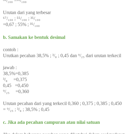
³⁵/₁₀₀
=³⁵/₁₀₀
Urutan dari yang terbesar
⁶⁷/₁₀₀ ;
⁵⁵/₁₀₀ ;
³⁵/₁₀₀
=0,67 ; 55% ;
³⁵/₁₀₀
b. Samakan ke bentuk desimal
contoh :
Urutkan pecahan 38,5% ; ³/₈ ; 0,45 dan ⁹/₂₅ dari urutan terkecil
jawab :
38,5%=0,385
³/₈ =0,375
0,45 =0,450
⁹/₂₅ =0,360
Urutan pecahan dari yang terkecil
0,360 ;
0,375 ;
0,385 ;
0,450
=
⁹/₂₅ ;
³/₈ ;
38,5% ;
0,45
c. Jika ada pecahan campuran atau nilai satuan