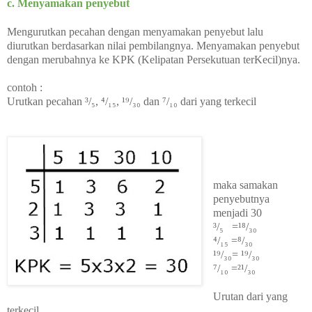
c. Menyamakan penyebut
Mengurutkan pecahan dengan menyamakan penyebut lalu
diurutkan berdasarkan nilai pembilangnya. Menyamakan penyebut
dengan merubahnya ke KPK (Kelipatan Persekutuan terKecil)nya.
contoh :
Urutkan pecahan ³/₅, ⁴/₁₅, ¹⁹/₃₀ dan ⁷/₁₀ dari yang terkecil
maka samakan
penyebutnya
menjadi 30
³/₅ =¹⁸/₃₀
⁴/₁₅ =⁸/₃₀
¹⁹/₃₀=
¹⁹/₃₀
⁷/₁₀ =²¹/₃₀
Urutan dari yang
terkecil