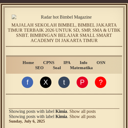
MAJALAH SEKOLAH BIMBEL, BIMBEL JAKARTA
TIMUR TERBAIK 2026 UNTUK SD, SMP, SMA & UTBK
SNBT. BIMBINGAN BELAJAR SMALL SMART
ACADEMY DI JAKARTA TIMUR
Home
CPNS
IPA
Info
OSN
SEO
Soal
Matematika
f
X
t
P
?
Showing posts with label
Kimia
.
Show all posts
Showing posts with label
Kimia
.
Show all posts
Sunday, July 6, 2025