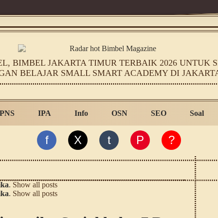
, BIMBEL JAKARTA TIMUR TERBAIK 2026 UNTUK SD
GAN BELAJAR SMALL SMART ACADEMY DI JAKART
PNS
IPA
Info
OSN
SEO
Soal
f
X
t
P
?
ika
.
Show all posts
ika
.
Show all posts