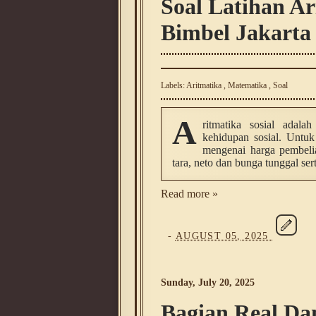
Soal Latihan Ar
Bimbel Jakarta
Labels:
Aritmatika
,
Matematika
,
Soal
A
ritmatika sosial adal
kehidupan sosial. Untu
mengenai harga pembelia
tara, neto dan bunga tunggal se
Read more »
-
AUGUST 05, 2025
Sunday, July 20, 2025
Bagian Real Da