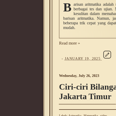
B
arisan aritmatika adala
berbagai tes dan ujian.
kesulitan dalam memaha
barisan aritmatika. Namun, j
beberapa trik cepat yang dap
mudah.
Read more »
-
JANUARY 19, 2025
Wednesday, July 26, 2023
Ciri-ciri Bilan
Jakarta Timur
Labels:
Aritmatika
,
Matematika
,
video