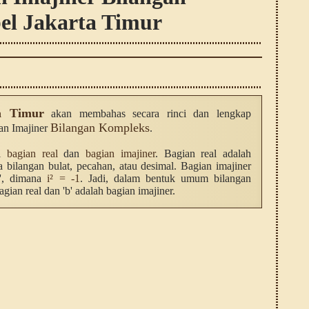
l Jakarta Timur
a Timur
akan membahas secara rinci dan lengkap
Bilangan Kompleks
an Imajiner
.
ri
bagian real
dan
bagian imajiner
. Bagian real adalah
a bilangan bulat, pecahan, atau desimal. Bagian imajiner
'i', dimana
i² = -1
. Jadi, dalam bentuk umum bilangan
agian real dan 'b' adalah bagian imajiner.