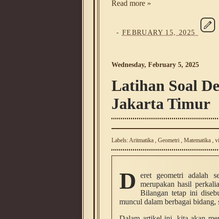
Read more »
-
FEBRUARY 15, 2025
Wednesday, February 5, 2025
Latihan Soal D
Jakarta Timur
Labels:
Aritmatika
,
Geometri
,
Matematika
,
v
D
eret geometri adalah s
merupakan hasil perkali
Bilangan tetap ini diseb
muncul dalam berbagai bidang, se
Dalam artikel ini, kita akan me