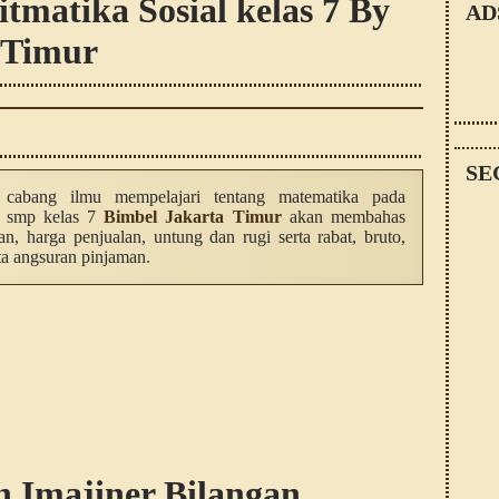
itmatika Sosial kelas 7 By
AD
 Timur
SE
ah cabang ilmu mempelajari tentang matematika pada
k smp kelas 7
Bimbel Jakarta Timur
akan membahas
n, harga penjualan, untung dan rugi serta rabat, bruto,
rta angsuran pinjaman.
n Imajiner Bilangan