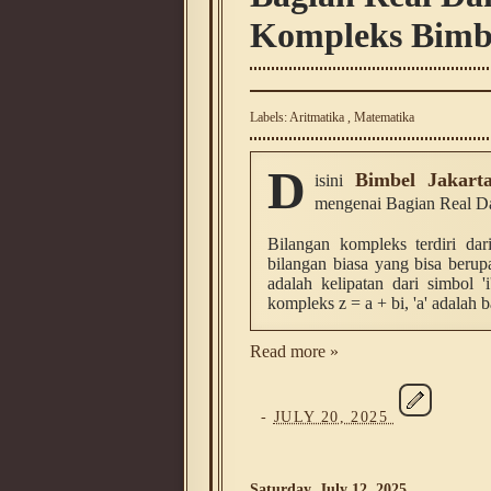
Kompleks Bimbe
Labels:
Aritmatika
,
Matematika
D
Bimbel Jakart
isini
mengenai Bagian Real D
Bilangan kompleks terdiri da
bilangan biasa yang bisa berup
adalah kelipatan dari simbol 
kompleks z = a + bi, 'a' adalah b
Read more »
-
JULY 20, 2025
Saturday, July 12, 2025