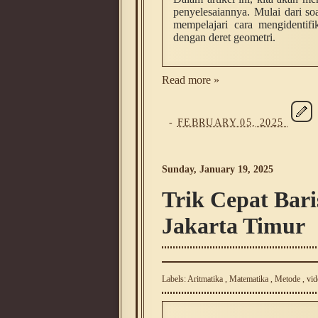
penyelesaiannya. Mulai dari so
mempelajari cara mengidentifi
dengan deret geometri.
Read more »
-
FEBRUARY 05, 2025
Sunday, January 19, 2025
Trik Cepat Bari
Jakarta Timur
Labels:
Aritmatika
,
Matematika
,
Metode
,
vid