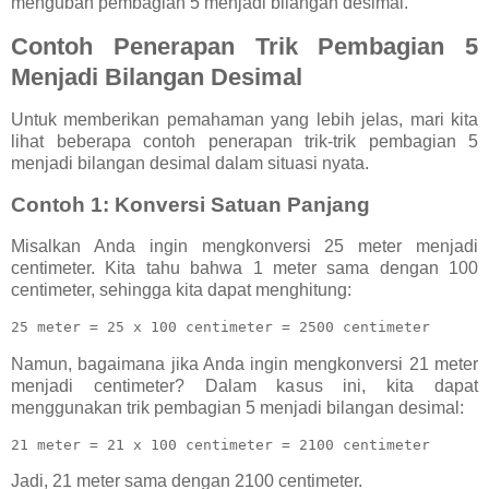
mengubah pembagian 5 menjadi bilangan desimal.
Contoh Penerapan Trik Pembagian 5
Menjadi Bilangan Desimal
Untuk memberikan pemahaman yang lebih jelas, mari kita
lihat beberapa contoh penerapan trik-trik pembagian 5
menjadi bilangan desimal dalam situasi nyata.
Contoh 1: Konversi Satuan Panjang
Misalkan Anda ingin mengkonversi 25 meter menjadi
centimeter. Kita tahu bahwa 1 meter sama dengan 100
centimeter, sehingga kita dapat menghitung:
25
meter
=
25
x
100
centimeter
=
2500 
centimeter
Namun, bagaimana jika Anda ingin mengkonversi 21 meter
menjadi centimeter? Dalam kasus ini, kita dapat
menggunakan trik pembagian 5 menjadi bilangan desimal:
21
meter
=
21
x
100
centimeter
=
2100 
centimeter
Jadi, 21 meter sama dengan 2100 centimeter.