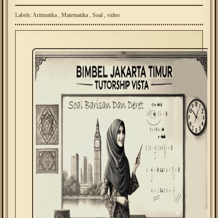
Labels:
Aritmatika
,
Matematika
,
Soal
,
video