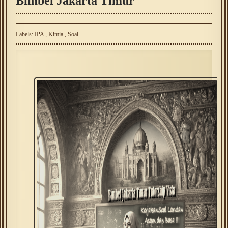
Bimbel Jakarta Timur
Labels:
IPA
,
Kimia
,
Soal