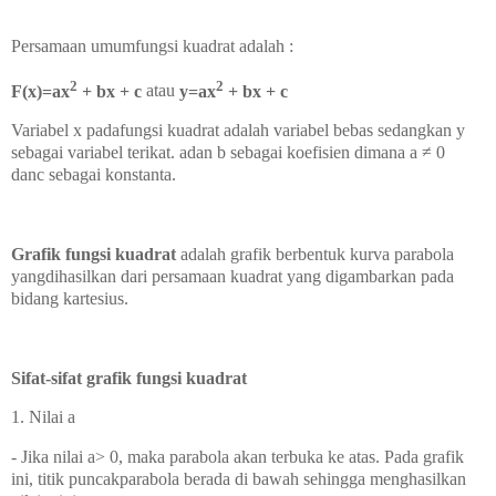
Persamaan umumfungsi kuadrat adalah :
2
2
F(x)=ax
+ bx + c
atau
y=ax
+ bx + c
Variabel x padafungsi kuadrat adalah variabel bebas sedangkan y
sebagai variabel terikat. adan b sebagai koefisien dimana a ≠ 0
danc sebagai konstanta.
Grafik fungsi kuadrat
adalah grafik berbentuk kurva parabola
yangdihasilkan dari persamaan kuadrat yang digambarkan pada
bidang kartesius.
Sifat-sifat grafik fungsi kuadrat
1. Nilai a
- Jika nilai a> 0, maka parabola akan terbuka ke atas. Pada grafik
ini, titik puncakparabola berada di bawah sehingga menghasilkan