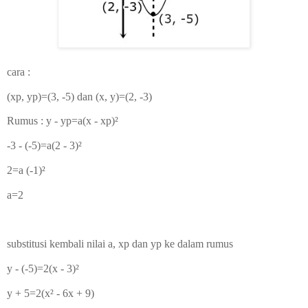
cara :
(xp, yp)=(3, -5) dan (x, y)=(2, -3)
Rumus : y - yp=a(x - xp)²
-3 - (-5)=a(2 - 3)²
2=a (-1)
²
a=2
substitusi kembali nilai a, xp dan yp ke dalam rumus
y - (-5)=2(x - 3)²
y + 5=2(x
² - 6x + 9)