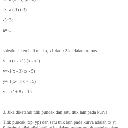
-3=a (-1) (-3)
-3=3a
a=-1
substitusi kembali nilai a, x1 dan x2 ke dalam rumus
y=
a (x - x1) (x - x2)
y=-1(x - 3) (x - 5)
y=-1(x² - 8x + 15)
y=
-x² + 8x - 15
3. Jika diketahui titik puncak dan satu titik lain pada kurva
Titik puncak (xp, yp) dan
satu titik lain pada kurva adalah (x,y).
Substitusi nilai-nilai berikut ke dalam rumus untuk mendapatkan