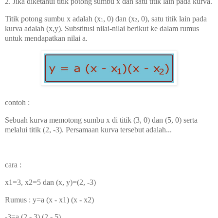
2. Jika diketahui titik potong sumbu x dan satu titik lain pada kurva.
Titik potong sumbu x adalah (x
, 0) dan (x
, 0), satu titik lain pada
1
2
kurva adalah (x,y). Substitusi nilai-nilai berikut ke dalam rumus
untuk mendapatkan nilai a.
contoh :
Sebuah kurva memotong sumbu x di titik (3, 0) dan (5, 0) serta
melalui titik (2, -3). Persamaan kurva tersebut adalah...
cara :
x1=3, x2=5 dan (x, y)=(2, -3)
Rumus : y=a (x - x1) (x - x2)
-3=a (2 - 3) (2 - 5)