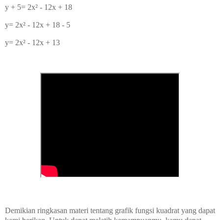
y + 5=
2x
² - 12x + 18
y=
2x
² - 12x + 18 - 5
y=
2x
² - 12x + 13
Demikian ringkasan materi tentang grafik fungsi kuadrat yang dapat