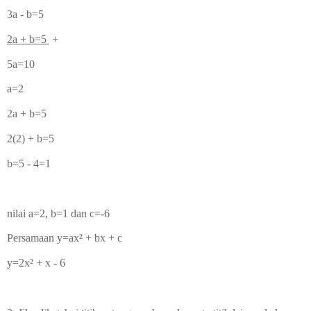
3a - b=5
2a + b=5
+
5a=10
a=2
2a + b=5
2(2) + b=5
b=5 - 4=1
nilai a=2, b=1 dan c=-6
Persamaan
y=ax² + bx + c
y=2
x² + x - 6