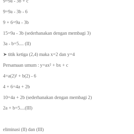
9=9a - 3b + c
9=9a - 3b - 6
9 + 6=9a - 3b
15=9a - 3b (sederhanakan dengan membagi 3)
3a - b=5.... (II)
➤
titik ketiga (2,4) maka x=2 dan y=4
Persamaan umum : y=ax² + bx + c
4=a(2)
² + b(2) - 6
4 + 6=4a + 2b
10=4a + 2b (sederhanakan dengan membagi 2)
2a + b=5....(III)
eliminasi (II) dan (III)