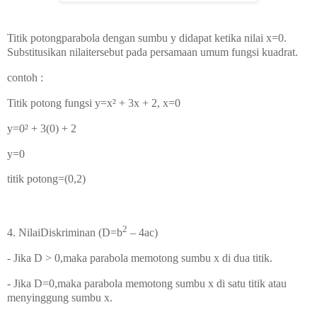
Titik potongparabola dengan sumbu y didapat ketika nilai x=0.
Substitusikan nilaitersebut pada persamaan umum fungsi kuadrat.
contoh :
Titik potong fungsi y=x² + 3x + 2, x=0
y=0
² + 3(0) + 2
y=0
titik potong=(0,2)
2
4. NilaiDiskriminan (D=b
– 4ac)
- Jika D > 0,maka parabola memotong sumbu x di dua titik.
- Jika D=0,maka parabola memotong sumbu x di satu titik atau
menyinggung sumbu x.