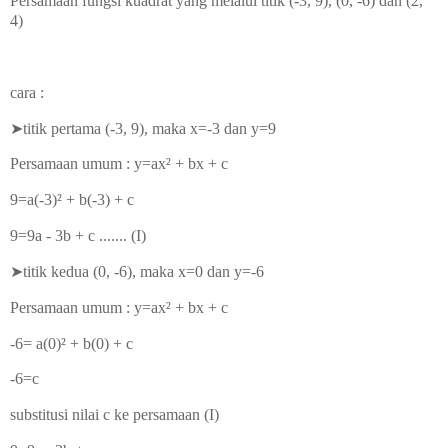
Persamaan fungsi kuadrat yang melalui titik (-3, 9), (0, -6) dan (2,
4)
cara :
➤titik pertama (-3, 9), maka x=-3 dan y=9
Persamaan umum : y=ax² + bx + c
9=a(-3)
² + b(-3) + c
9=9a - 3b + c ....... (I)
➤titik
kedua (0, -6), maka x=0 dan y=-6
Persamaan umum : y=ax² + bx + c
-6=
a(0)
² + b(0) + c
-6=c
substitusi nilai c ke persamaan (I)