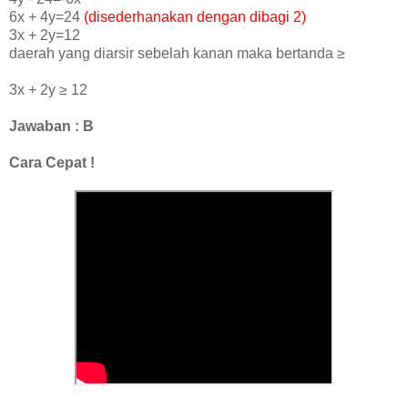
6x + 4y=24
(disederhanakan dengan dibagi 2)
3x + 2y=12
daerah yang diarsir sebelah kanan maka bertanda
≥
3x + 2y
≥
12
Jawaban : B
Cara Cepat !