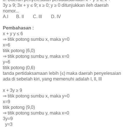
3y
≥
9; 3x + y
≤
9
; x
≥ 0;
y ≥ 0
ditunjukkan ileh daerah
nomor...
A.I B. II C. III D. IV
Pembahasan :
x + y
y ≤ 6
⇒ titik potong sumbu x, maka y=0
x=6
titik potong (6,0)
⇒ titik potong sumbu y, maka x=0
y=6
titik potong (0,6)
tanda pertidaksamaan lebih
(
≤) maka daerah penyelesaian
ada di sebelah kiri, yang memenuhi adalah I, II, III
x + 3y
≥
9
⇒ titik potong sumbu x, maka y=0
x=9
titik potong (9,0)
⇒ titik potong sumbu y, maka x=0
3y=9
y=3