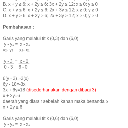
B.
x + y ≤ 6; x + 2y
≥
6; 3x + 2y
≥
12
; x
≥ 0;
y ≥ 0
C.
x + y ≤ 6; x + 2y
≤
6; 2x + 3y
≤
12
; x
≥ 0;
y ≥ 0
D.
x + y
≥
6; x + 2y
≥
6; 2x + 3y
≥
12
; x
≥ 0;
y ≥ 0
Pembahasan :
Garis yang melalui titik (0,3) dan (6,0)
y - y
=
x - x
1
1
y
- y
x
- x
2
1
2
1
y - 3
=
x - 0
0 - 3 6 - 0
6(y - 3)=-3(x)
6y - 18=-3x
3x + 6y=18
(disederhanakan dengan dibagi 3)
x + 2y=6
daerah yang diarsir sebelah
kanan maka bertanda
≥
x + 2y
≥
6
Garis yang melalui titik (0,6) dan (6,0)
y - y
=
x - x
1
1