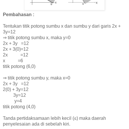
Pembahasan :
Tentukan titik potong sumbu x dan sumbu y dari garis 2x +
3y=12
⇒ titik potong sumbu x, maka y=0
2x + 3y =12
2x + 3(0)=12
2x =12
x =6
titik potong (6,0)
⇒ titik potong sumbu y, maka x=0
2x + 3y =12
2(0) + 3y=12
3y=12
y=4
titik potong (4,0)
Tanda pertidaksamaan lebih kecil (
≤) maka daerah
penyelesaian ada di sebelah kiri.