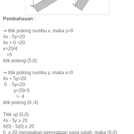
Pembahasan :
⇒ titik potong sumbu x, maka y=0
4x - 5y=20
4x + 0 =20
x=20/4
=5
titik potong (5,0)
⇒ titik potong sumbu y, maka x=0
4x + 5y=20
0 - 5y=20
y=20/-5
=- 4
titik potong (0,-4)
Titik uji (0,0)
4x - 5y ≥ 20
4(0) - 5(0)
≥ 20
0
≥ 20 merupakan pernyataan yang salah, maka (0,0)