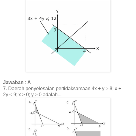
Jawaban : A
7.
Daerah penyelesaian pertidaksamaan 4x + y
≥
8; x +
2y
≤
9
; x
≥ 0;
y ≥ 0
adalah....