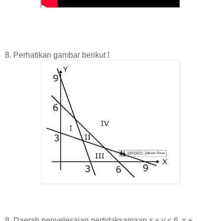
8. Perhatikan gambar berikut !
8. Daerah penyelesaian pertidaksamaan x + y ≤ 6, x +