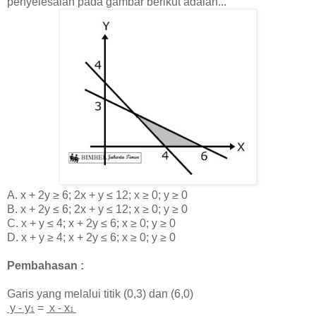
penyelesaian pada gambar berikut adalah...
A.
x + 2y
≥
6; 2x + y
≤
12
; x
≥ 0;
y ≥ 0
B.
x + 2y
≤
6; 2x + y
≤
12
; x
≥ 0;
y ≥ 0
C. x + y
≤ 4; x + 2y
≤ 6;
x
≥ 0;
y ≥ 0
D.
x + y
≥
4; x + 2y
≤ 6;
x
≥ 0;
y ≥ 0
Pembahasan :
Garis yang melalui titik (0,3) dan (6,0)
y - y
=
x - x
1
1