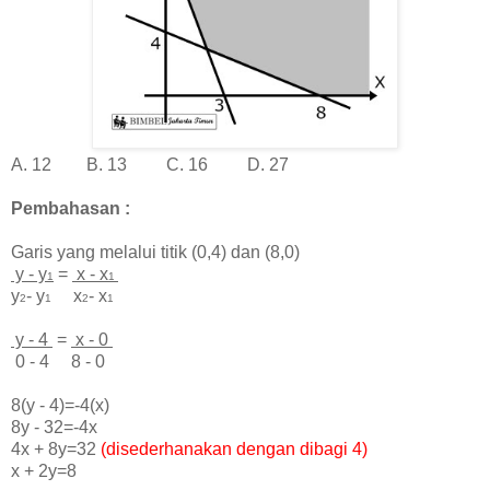
A. 12 B. 13 C. 16 D. 27
Pembahasan :
Garis yang melalui titik (0,4) dan (8,0)
y - y
=
x - x
1
1
y
- y
x
- x
2
1
2
1
y - 4
=
x - 0
0 - 4 8 - 0
8(y - 4)=-4(x)
8y - 32=-4x
4x + 8y=32
(disederhanakan dengan dibagi 4)
x + 2y=8