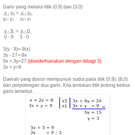
Garis yang melalui titik (0,9) dan (3,0)
y - y
=
x - x
1
1
y
- y
x
- x
2
1
2
1
y - 9
=
x - 0
0 - 9 3 - 0
3(y - 9)=-9(x)
3y - 27=-9x
9x + 3y=27
(disederhanakan dengan dibagi 3)
3x + y=9
Daerah yang diarsir mempunyai sudut pada titik (0,9), (8,0)
dan perpotongan dua garis. Kita tentukan titik potong kedua
garis tersebut.