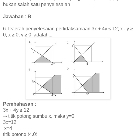
bukan salah satu penyelesaian
Jawaban : B
6.
Daerah penyelesaian pertidaksamaan 3x + 4y
≤
12; x - y
≥
0; x
≥ 0;
y ≥ 0
adalah
...
Pembahasan :
3x + 4y
≤
12
⇒ titik potong sumbu x, maka y=0
3x=12
x=4
titik potong (4,0)