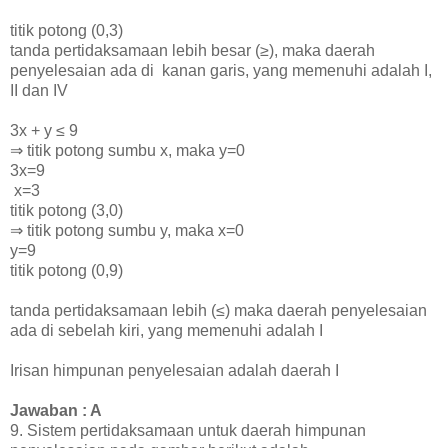
titik potong (0,3)
tanda pertidaksamaan lebih
besar (≥), maka daerah
penyelesaian ada di kanan garis, yang memenuhi adalah I,
II dan IV
3x + y
≤
9
⇒ titik potong sumbu x, maka y=0
3x=9
x=3
titik potong (3,0)
⇒ titik potong sumbu y, maka x=0
y=9
titik potong (0,9)
tanda pertidaksamaan lebih
(
≤) maka daerah penyelesaian
ada di sebelah kiri, yang memenuhi adalah I
Irisan himpunan penyelesaian adalah daerah I
Jawaban : A
9. Sistem pertidaksamaan untuk daerah himpunan