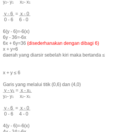
y
- y
x
- x
2
1
2
1
y - 6
=
x - 0
0 - 6 6 - 0
6(y - 6)=-6(x)
6y - 36=-6x
6x + 6y=36
(disederhanakan dengan dibagi 6)
x + y=6
daerah yang diarsir sebelah
kiri maka bertanda
≤
x + y
≤ 6
Garis yang melalui titik (0,6) dan (4,0)
y - y
=
x - x
1
1
y
- y
x
- x
2
1
2
1
y - 6
=
x - 0
0 - 6 4 - 0
4(y - 6)=-6(x)
4y - 24=-6x