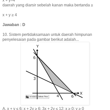
x + y=4
daerah yang diarsir sebelah kanan maka bertanda
≥
x + y
≥
4
Jawaban : D
10.
Sistem pertidaksamaan untuk daerah himpunan
penyelesaian pada gambar berikut adalah...
A.
x + y ≤ 6; x + 2y
≥
6; 3x + 2y
≤
12
; x
≥ 0;
y ≥ 0