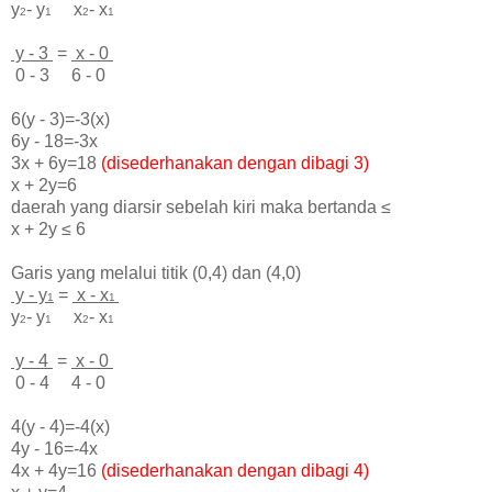
y
- y
x
- x
2
1
2
1
y - 3
=
x - 0
0 - 3 6 - 0
6(y - 3)=-3(x)
6y - 18=-3x
3x + 6y=18
(disederhanakan dengan dibagi 3)
x + 2y=6
daerah yang diarsir sebelah kiri maka bertanda
≤
x + 2y
≤ 6
Garis yang melalui titik (0,4) dan (4,0)
y - y
=
x - x
1
1
y
- y
x
- x
2
1
2
1
y - 4
=
x - 0
0 - 4 4 - 0
4(y - 4)=-4(x)
4y - 16=-4x
4x + 4y=16
(disederhanakan dengan dibagi 4)