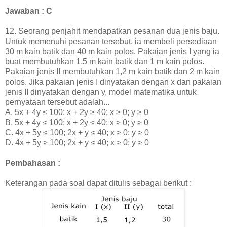
Jawaban : C
12. Seorang penjahit mendapatkan pesanan dua jenis baju.
Untuk memenuhi pesanan tersebut, ia membeli persediaan
30 m kain batik dan 40 m kain polos. Pakaian jenis I yang ia
buat membutuhkan 1,5 m kain batik dan 1 m kain polos.
Pakaian jenis II membutuhkan 1,2 m kain batik dan 2 m kain
polos. Jika pakaian jenis I dinyatakan dengan x dan pakaian
jenis II dinyatakan dengan y, model matematika untuk
pernyataan tersebut adalah...
A. 5
x + 4y ≤ 100; x + 2y
≥
40;
x
≥ 0;
y ≥ 0
B. 5
x + 4y ≤ 100;
x + 2y
≤ 40;
x
≥ 0;
y ≥ 0
C. 4
x + 5y ≤ 100; 2
x + y
≤ 40;
x
≥ 0;
y ≥ 0
D. 4
x + 5y
≥
100
; 2
x + y
≤ 40;
x
≥ 0;
y ≥ 0
Pembahasan :
Keterangan pada soal dapat ditulis sebagai berikut :