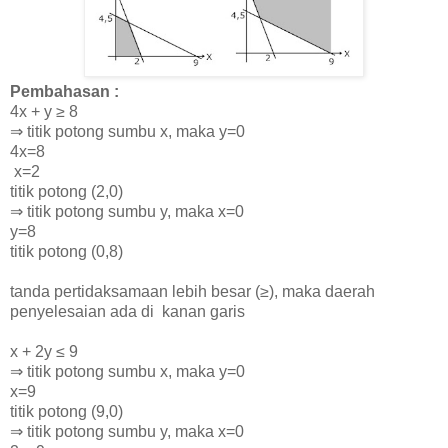
Pembahasan :
4x + y
≥
8
⇒ titik potong sumbu x, maka y=0
4x=8
x=2
titik potong (2,0)
⇒ titik potong sumbu y, maka x=0
y=8
titik potong (0,8)
tanda pertidaksamaan lebih
besar (≥), maka daerah
penyelesaian ada di kanan garis
x + 2y
≤
9
⇒ titik potong sumbu x, maka y=0
x=9
titik potong (9,0)
⇒ titik potong sumbu y, maka x=0