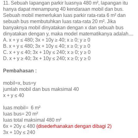
11. Sebuah lapangan parkir luasnya 480 m², lapangan itu
hanya dapat menampung 40 kendaraan mobil dan bus.
Sebuah mobil memerlukan luas parkir rata-rata 6 m² dan
sebuah bus membutuhkan luas rata-rata 20 m². Jika
banyaknya mobil dinyatakan dengan x dan sebuah bus
dinyatakan dengan y, maka model matematikanya adalah....
A.
x + y ≤ 480; 3x + 10y
≥
40;
x
≥ 0;
y ≥ 0
B.
x + y ≤ 480;
3x + 10y
≤ 40;
x
≥ 0;
y ≥ 0
C.
x + y ≤ 40;
3x + 10y
≤ 240;
x
≥ 0;
y ≥ 0
D.
x + y
≥
40
;
3x + 10y
≤ 240;
x
≥ 0;
y ≥ 0
Pembahasan :
mobil=x, bus=y
jumlah mobil dan bus maksimal 40
x + y
≤ 40
luas mobil=
6 m²
luas bus=
20 m²
luas total maksimal
480 m²
6x + 20y
≤ 480
(disederhanakan dengan dibagi 2)
3x + 10y ≤ 240