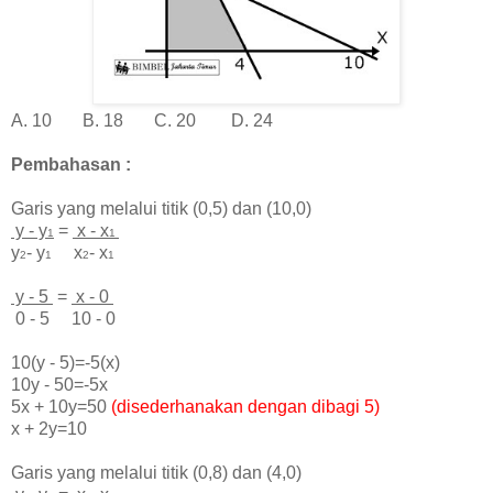
A. 10 B. 18 C. 20 D. 24
Pembahasan :
Garis yang melalui titik (0,5) dan (10,0)
y - y
=
x - x
1
1
y
- y
x
- x
2
1
2
1
y - 5
=
x - 0
0 - 5 10 - 0
10(y - 5)=-5(x)
10y - 50=-5x
5x + 10y=50
(disederhanakan dengan dibagi 5)
x + 2y=10
Garis yang melalui titik (0,8) dan (4,0)