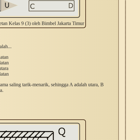
an Kelas 9 (3) oleh Bimbel Jakarta Timur
lah...
latan
latan
utara
latan
ma saling tarik-menarik, sehingga A adalah utara, B
a.