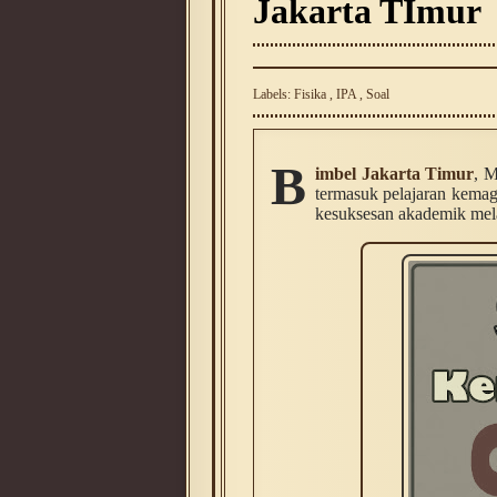
Jakarta TImur
Labels:
Fisika
,
IPA
,
Soal
B
imbel Jakarta Timur
, M
termasuk pelajaran kema
kesuksesan akademik mela