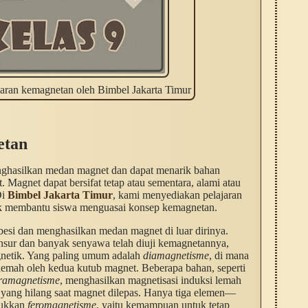
aran kemagnetan oleh Bimbel Jakarta Timur
etan
nghasilkan medan magnet dan dapat menarik bahan
t. Magnet dapat bersifat tetap atau sementara, alami atau
Di
Bimbel Jakarta Timur
, kami menyediakan pelajaran
uk membantu siswa menguasai konsep kemagnetan.
si dan menghasilkan medan magnet di luar dirinya.
nsur dan banyak senyawa telah diuji kemagnetannya,
gnetik. Yang paling umum adalah
diamagnetisme
, di mana
emah oleh kedua kutub magnet. Beberapa bahan, seperti
ramagnetisme
, menghasilkan magnetisasi induksi lemah
 yang hilang saat magnet dilepas. Hanya tiga elemen—
jukkan
feromagnetisme
, yaitu kemampuan untuk tetap