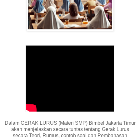
Dalam GERAK LURUS (Materi SMP) Bimbel Jakarta Timur
akan menjelaskan secara tuntas tentang Gerak Lurus
secara Teori, Rumus, contoh soal dan Pembahasan