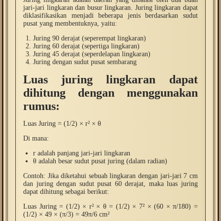
jari-jari lingkaran dan busur lingkaran. Juring lingkaran dapat
diklasifikasikan menjadi beberapa jenis berdasarkan sudut
pusat yang membentuknya, yaitu:
Juring 90 derajat (seperempat lingkaran)
Juring 60 derajat (sepertiga lingkaran)
Juring 45 derajat (seperdelapan lingkaran)
Juring dengan sudut pusat sembarang
Luas juring lingkaran dapat
dihitung dengan menggunakan
rumus:
Luas Juring = (1/2) × r² × θ
Di mana:
r adalah panjang jari-jari lingkaran
θ adalah besar sudut pusat juring (dalam radian)
Contoh: Jika diketahui sebuah lingkaran dengan jari-jari 7 cm
dan juring dengan sudut pusat 60 derajat, maka luas juring
dapat dihitung sebagai berikut:
Luas Juring = (1/2) × r² × θ = (1/2) × 7² × (60 × π/180) =
(1/2) × 49 × (π/3) = 49π/6 cm²