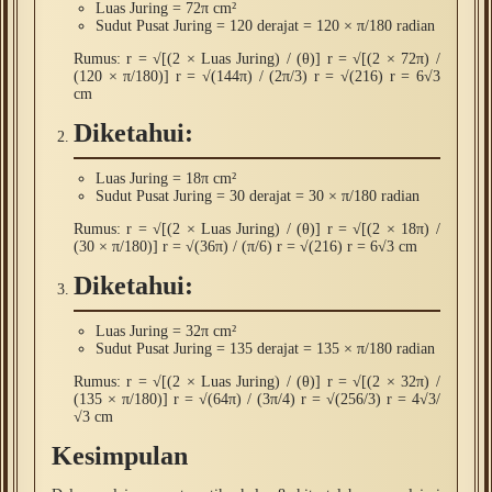
Luas Juring = 72π cm²
Sudut Pusat Juring = 120 derajat = 120 × π/180 radian
Rumus: r = √[(2 × Luas Juring) / (θ)] r = √[(2 × 72π) /
(120 × π/180)] r = √(144π) / (2π/3) r = √(216) r = 6√3
cm
Diketahui:
Luas Juring = 18π cm²
Sudut Pusat Juring = 30 derajat = 30 × π/180 radian
Rumus: r = √[(2 × Luas Juring) / (θ)] r = √[(2 × 18π) /
(30 × π/180)] r = √(36π) / (π/6) r = √(216) r = 6√3 cm
Diketahui:
Luas Juring = 32π cm²
Sudut Pusat Juring = 135 derajat = 135 × π/180 radian
Rumus: r = √[(2 × Luas Juring) / (θ)] r = √[(2 × 32π) /
(135 × π/180)] r = √(64π) / (3π/4) r = √(256/3) r = 4√3/
√3 cm
Kesimpulan