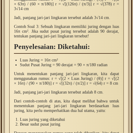
× 63π) / (60 × π/180)] r = √[(126π) / (π/3)] r = √(378) r =
3√14 cm
Jadi, panjang jari-jari lingkaran tersebut adalah 3√14 cm.
Contoh Soal 3: Sebuah lingkaran memiliki juring dengan luas
16π cm². Jika sudut pusat juring tersebut adalah 90 derajat,
tentukan panjang jari-jari lingkaran tersebut!
Penyelesaian: Diketahui:
Luas Juring = 16π cm²
Sudut Pusat Juring = 90 derajat = 90 × π/180 radian
Untuk menentukan panjang jari-jari lingkaran, kita dapat
menggunakan rumus: r = √[(2 × Luas Juring) / (θ)] r = √[(2
× 16π) / (90 × π/180)] r = √[(32π) / (π/2)] r = √(64) r = 8 cm
Jadi, panjang jari-jari lingkaran tersebut adalah 8 cm.
Dari contoh-contoh di atas, kita dapat melihat bahwa untuk
menentukan panjang jari-jari lingkaran berdasarkan luas
juring, kita perlu memperhatikan dua hal utama, yaitu:
Luas juring yang diketahui
Besar sudut pusat juring