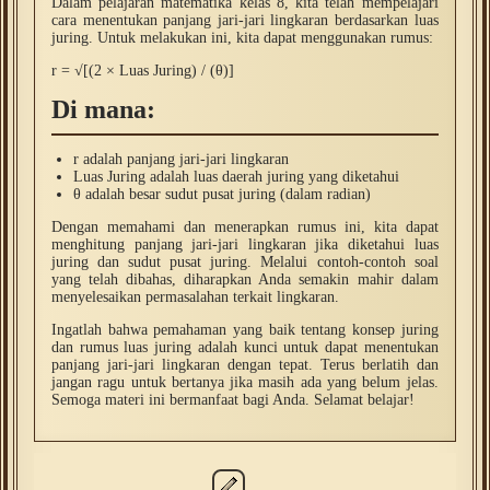
Dalam pelajaran matematika kelas 8, kita telah mempelajari
cara menentukan panjang jari-jari lingkaran berdasarkan luas
juring. Untuk melakukan ini, kita dapat menggunakan rumus:
r = √[(2 × Luas Juring) / (θ)]
Di mana:
r adalah panjang jari-jari lingkaran
Luas Juring adalah luas daerah juring yang diketahui
θ adalah besar sudut pusat juring (dalam radian)
Dengan memahami dan menerapkan rumus ini, kita dapat
menghitung panjang jari-jari lingkaran jika diketahui luas
juring dan sudut pusat juring. Melalui contoh-contoh soal
yang telah dibahas, diharapkan Anda semakin mahir dalam
menyelesaikan permasalahan terkait lingkaran.
Ingatlah bahwa pemahaman yang baik tentang konsep juring
dan rumus luas juring adalah kunci untuk dapat menentukan
panjang jari-jari lingkaran dengan tepat. Terus berlatih dan
jangan ragu untuk bertanya jika masih ada yang belum jelas.
Semoga materi ini bermanfaat bagi Anda. Selamat belajar!