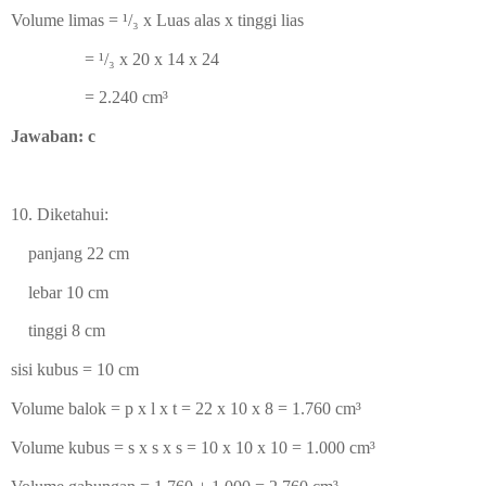
Volume limas = ¹/₃ x Luas alas x tinggi lias
=
¹/₃ x 20 x 14 x 24
=
2.240
cm³
Jawaban: c
10.
Diketahui:
panjang 22 cm
lebar 10 cm
tinggi 8 cm
sisi kubus = 10 cm
Volume balok = p x l x t = 22 x 10 x 8 = 1.760
cm³
Volume kubus = s x s x s = 10 x 10 x 10 = 1.000
cm³