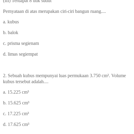
(III) Terdapat 8 titik sudut
Pernyataan di atas merupakan ciri-ciri bangun ruang....
a. kubus
b. balok
c. prisma segienam
d. limas segiempat
2. Sebuah kubus mempunyai luas permukaan 3.750 cm
². Volume
kubus tersebut adalah....
a. 15.225 cm³
b. 15.625 cm³
c. 17.225 cm³
d. 17.625 cm³