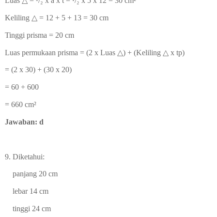
Luas △ =
¹/₂ x a x t
=
¹/₂ x 5 x 12
= 30 cm²
Keliling
△ = 12 + 5 + 13 = 30 cm
Tinggi prisma = 20 cm
Luas permukaan prisma = (2 x
Luas △) + (
Keliling
△ x tp)
= (2 x 30) + (30 x 20)
= 60 + 600
= 660
cm²
Jawaban: d
9.
Diketahui:
panjang 20 cm
lebar 14 cm
tinggi 24 cm