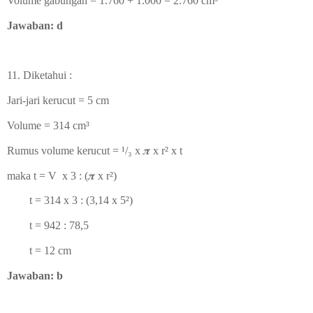
Volume gabungan = 1.760 + 1.000 = 2.760
cm³
Jawaban: d
11. Diketahui :
Jari-jari kerucut = 5 cm
Volume = 314
cm³
Rumus volume kerucut =
¹/₃ x
𝝅 x r
² x t
maka t = V x 3 : (
𝝅 x r
²)
t = 314 x 3 : (3,14 x 5
²)
t = 942 : 78,5
t = 12 cm
Jawaban: b