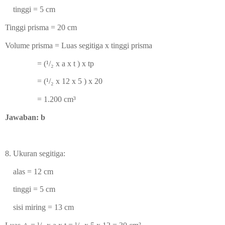
tinggi = 5 cm
Tinggi prisma = 20 cm
Volume prisma = Luas segitiga x tinggi prisma
= (¹/₂ x a x t ) x tp
= (
¹/₂ x 12 x 5 ) x 20
=
1.200
cm³
Jawaban: b
8.
Ukuran segitiga:
alas = 12 cm
tinggi = 5 cm
sisi miring = 13 cm