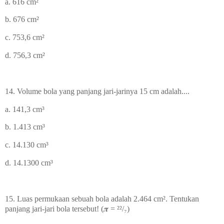
a. 616
cm
²
b. 676
cm
²
c. 753,6
cm
²
d. 756,3
cm
²
14. Volume bola yang panjang jari-jarinya 15 cm adalah....
a. 141,3
cm³
b. 1.413
cm³
c. 14.130
cm³
d. 14.1300
cm³
15. Luas permukaan sebuah bola adalah 2.464
cm
². Tentukan
panjang jari-jari bola tersebut! (
𝝅 =
²²/₇)