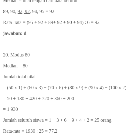
Median = nilai tengah dari data berurut
89, 90,
92, 92
, 94, 95 = 92
Rata- rata = (
95 + 92 + 89+ 92 + 90 + 94) : 6 = 92
jawaban: d
20. Modus 80
Median = 80
Jumlah total nilai
= (50 x 1) + (60 x 3) + (70 x 6) + (80 x 9) + (90 x 4) + (100 x 2)
= 50 + 180 + 420 + 720 + 360 + 200
= 1.930
Jumlah seluruh siswa = 1 + 3 + 6 + 9 + 4 + 2 = 25 orang
Rata-rata = 1930 : 25 = 77,2