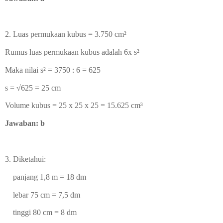
2. Luas permukaan kubus =
3.750 cm
²
Rumus luas permukaan kubus adalah 6x s
²
Maka nilai
s
² = 3750 : 6 = 625
s = √625 = 25 cm
Volume kubus = 25 x 25 x 25 =
15.625 cm³
Jawaban: b
3. Diketahui:
panjang 1,8 m = 18 dm
lebar 75 cm = 7,5 dm
tinggi 80 cm = 8 dm