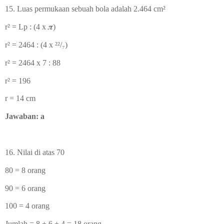
15.
Luas permukaan sebuah bola adalah 2.464
cm
²
r
² = Lp : (4 x
𝝅)
r
² = 2464 : (4 x
²²/₇)
r
² = 2464 x 7 : 88
r
² = 196
r = 14 cm
Jawaban: a
16. Nilai di atas 70
80 = 8 orang
90 = 6 orang
100 = 4 orang
Jumlah = 8 + 6 + 4 = 18 orang