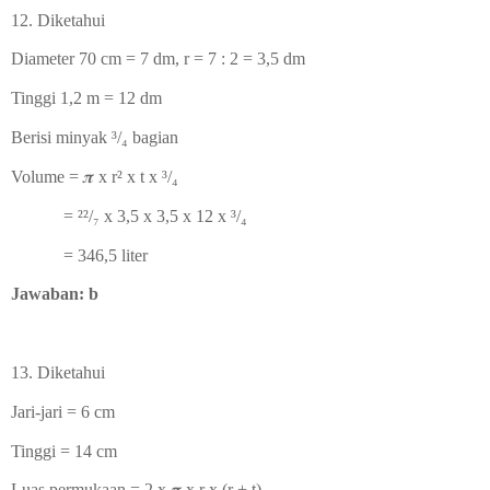
12. Diketahui
Diameter 70 cm = 7 dm, r = 7 : 2 = 3,5 dm
Tinggi 1,2 m = 12 dm
Berisi minyak ³/₄ bagian
Volume =
𝝅 x r
² x t x
³/₄
= ²²/₇ x 3,5 x 3,5 x 12 x
³/₄
= 346,5 liter
Jawaban: b
13.
Diketahui
Jari-jari = 6 cm
Tinggi = 14 cm
Luas permukaan = 2 x
𝝅 x r x (r + t)