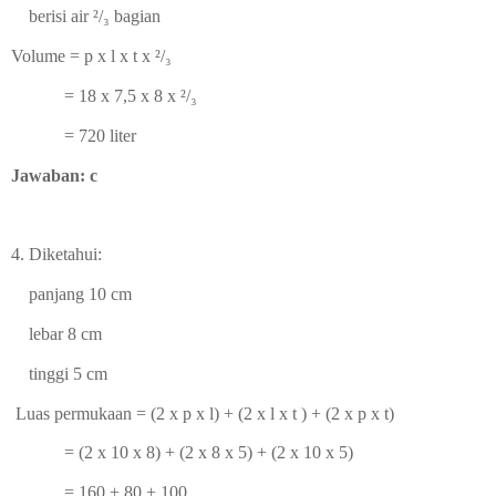
berisi air ²/₃ bagian
Volume = p x l x t x
²/₃
= 18 x 7,5 x 8 x
²/₃
= 720 liter
Jawaban: c
4.
Diketahui:
panjang 10 cm
lebar 8 cm
tinggi 5 cm
Luas permukaan = (2 x p x l) + (2 x l x t ) + (2 x p x t)
= (2 x 10 x 8) + (2 x 8 x 5) + (2 x 10 x 5)
= 160 + 80 + 100