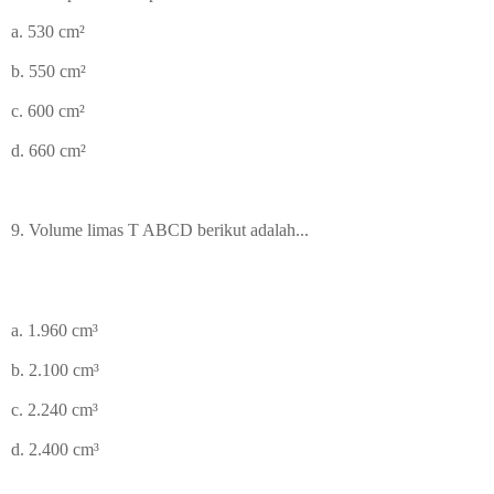
a. 530
cm
²
b. 550
cm
²
c. 600
cm
²
d. 660
cm
²
9. Volume limas T ABCD berikut adalah...
a. 1.960
cm³
b. 2.100
cm³
c. 2.240
cm³
d. 2.400
cm³