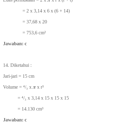
= 2 x 3,14 x 6 x (6 + 14)
= 37,68 x 20
= 753,6
cm
²
Jawaban: c
14. Diketahui :
Jari-jari = 15 cm
Volume = ⁴/₃
x
𝝅 x r
³
=
⁴/₃
x 3,14 x 15 x 15 x 15
= 14.130 cm
³
Jawaban: c