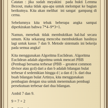
Catatan : jika sudah meyakini pada bukti Lemma
Bezout, maka tidak apa-apa untuk melompat ke bagian
berikutnya. Kita akan melihat ini sangat gampang di
cerna.
Sebelumnya kita tebak beberapa angka sampai
diperkirakan bahwa 7*4–9*3=1.
Namun, menebak tidak membuktikan hal-hal secara
umum. Kita sekarang mencoba membuktikan hasilnya
lagi untuk kasus 7 dan 9. Metode sistematis ini bekerja
pada semua angka!
Kita menggunakan Algoritma Euclidean.
Algoritma
Euclidean adalah algoritma untuk mencari PBB
(
Pembagi bersama terbesar (PBB – greatest common
divisor atau gcd) dari a dan b adalah bilangan bulat
terbesar d sedemikian hingga d | a dan d | b.
dari dua
buah bilangan bulat
Artinya, kita menggunakan
pembagian dengan sisa untuk menemukan pembagi
persekutuan terbesar dari dua bilangan.
Ambil 7 dan 9.
9 = 7 + 2