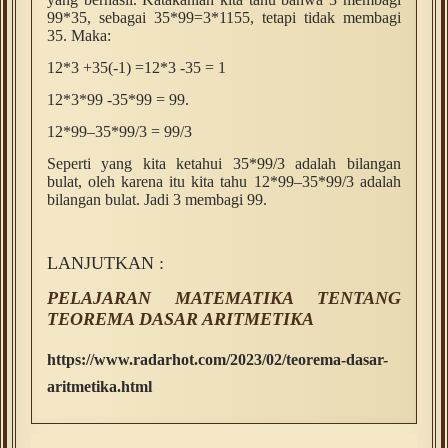
99*35, sebagai 35*99=3*1155, tetapi tidak membagi
35. Maka:
12*3 +35(-1) =12*3 -35 = 1
12*3*99 -35*99 = 99.
12*99–35*99/3 = 99/3
Seperti yang kita ketahui 35*99/3 adalah bilangan
bulat, oleh karena itu kita tahu 12*99–35*99/3 adalah
bilangan bulat. Jadi 3 membagi 99.
LANJUTKAN :
PELAJARAN MATEMATIKA TENTANG
TEOREMA DASAR ARITMETIKA
https://www.radarhot.com/2023/02/teorema-dasar-
aritmetika.html