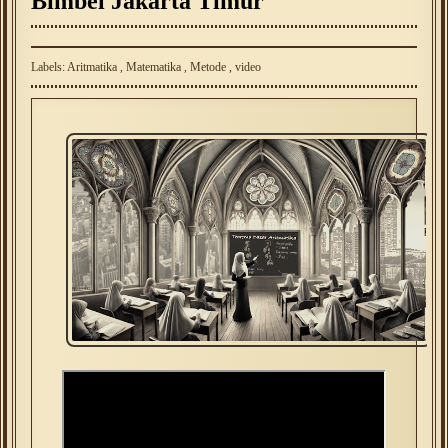
Bimbel Jakarta Timur
Labels:
Aritmatika
,
Matematika
,
Metode
,
video