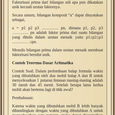
Faktorisasi prima dari bilangan asli apa pun dikatakan
unik kecuali urutan faktornya.
Secara umum, bilangan komposit “a” dapat dinyatakan
sebagai,
a = p1 p2 p3 ………… pn, dimana p1, p2, p3
………… pn adalah faktor prima dari suatu bilangan
yang ditulis dalam urutan menaik yaitu p1≤p2≤p3
………… ≤pn.
Menulis bilangan prima dalam urutan menaik membuat
faktorisasi bersifat unik.
Contoh
Teorema Dasar Aritmatika
Contoh Soal: Dalam perlombaan balap formula waktu
yang dibutuhkan oleh dua mobil balap A dan B untuk
menyelesaikan 1 putaran lintasan masing-masing adalah
30 menit dan 45 menit. Setelah berapa lama kedua
mobil akan bertemu lagi di titik awal?
Pembahasan:
Karena waktu yang dibutuhkan mobil B lebih banyak
dibandingkan dengan waktu yang dibutuhkan A untuk