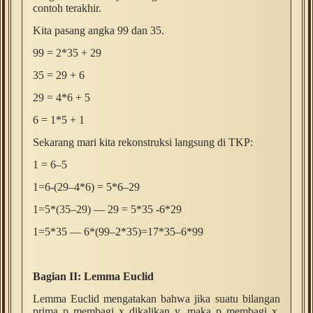
contoh terakhir.
Kita pasang angka
99 dan 35.
99 = 2*35 + 29
35 = 29 + 6
29 = 4*6 + 5
6 = 1*5 + 1
Sekarang mari kita rekonstruksi langsung di TKP:
1 = 6–5
1=6-(29–4*6) = 5*6–29
1=5*(35–29) — 29 = 5*35 -6*29
1=5*35 — 6*(99–2*35)=17*35–6*99
Bagian II: Lemma Euclid
Lemma Euclid mengatakan bahwa jika suatu bilangan
prima p membagi x dikalikan y, maka p membagi x,