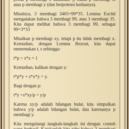
atau p membagi y (dan berpotensi keduanya).
Misalnya, 3 membagi 3465=99*35. Lemma Euclid
mengatakan bahwa 3 membagi 99, atau 3 membagi 35.
Kita dapat melihat bahwa 3 membagi 99, sebagai
99=3*33
Misalkan p membagi xy, tetapi p itu tidak membagi x.
Kemudian, dengan Lemma Bezout, kita dapat
menemukan t, s sehingga:
t*p + s*x = 1
Kemudian, kalikan dengan y:
t*p*y + s*x*y = y.
Bagi dengan p:
t*y +s*xy/p = y/p
Karena xy/p adalah bilangan bulat, kita simpulkan
bahwa y/p adalah bilangan bulat, dan karenanya p
membagi y.
Kita mengulangi langkah-langkah ini dengan contoh
yang berhasil. Katakanlah kita tahu bahwa 3 membagi