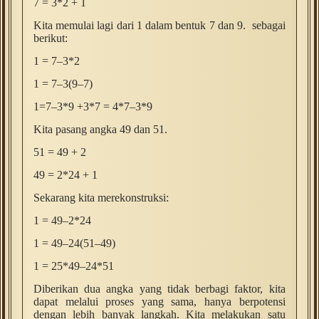
7 = 3*2 + 1
Kita memulai lagi dari 1 dalam bentuk 7 dan 9. sebagai
berikut:
1 = 7–3*2
1 = 7–3(9–7)
1=7–3*9 +3*7 = 4*7–3*9
Kita pasang angka 49 dan 51.
51 = 49 + 2
49 = 2*24 + 1
Sekarang kita merekonstruksi:
1 = 49–2*24
1 = 49–24(51–49)
1 = 25*49–24*51
Diberikan dua angka yang tidak berbagi faktor, kita
dapat melalui proses yang sama, hanya berpotensi
dengan lebih banyak langkah. Kita melakukan satu