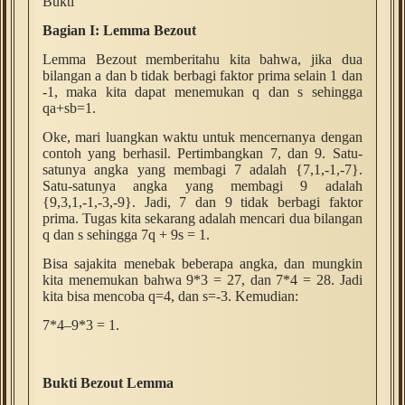
Bukti
Bagian I: Lemma Bezout
Lemma Bezout memberitahu kita bahwa, jika dua
bilangan a dan b tidak berbagi faktor prima selain 1 dan
-1, maka kita dapat menemukan q dan s sehingga
qa+sb=1.
Oke, mari luangkan waktu untuk mencernanya dengan
contoh yang berhasil. Pertimbangkan 7, dan 9. Satu-
satunya angka yang membagi 7 adalah {7,1,-1,-7}.
Satu-satunya angka yang membagi 9 adalah
{9,3,1,-1,-3,-9}. Jadi, 7 dan 9 tidak berbagi faktor
prima. Tugas kita sekarang adalah mencari dua bilangan
q dan s sehingga 7q + 9s = 1.
Bisa sajakita menebak beberapa angka, dan mungkin
kita menemukan bahwa 9*3 = 27, dan 7*4 = 28. Jadi
kita bisa mencoba q=4, dan s=-3. Kemudian:
7*4–9*3 = 1.
Bukti Bezout Lemma