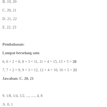
B. 19, 20
C. 20, 21
D. 21, 22
E. 22, 23
Pembahasan:
Lompat berselang satu
6, 6 + 2 = 8, 8 + 3 = 11, 11 + 4 = 15, 15 + 5 =
20
7, 7 + 2 = 9, 9 + 3 = 12, 12 + 4 = 16, 16 + 5 =
21
Jawaban: C. 20, 21
9. 1/8, 1/4, 1/2, ..., ...., 4, 8
A. 0, 1