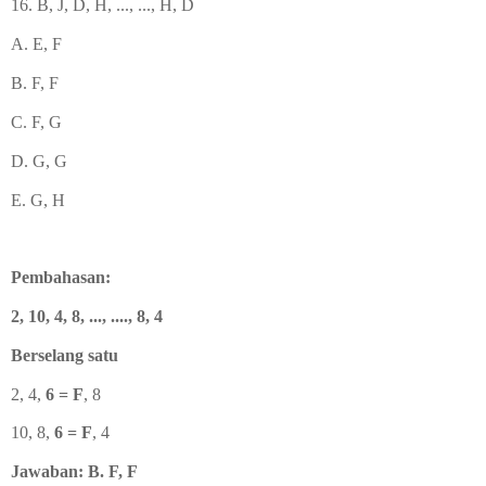
16. B, J, D, H, ..., ..., H, D
A. E, F
B. F, F
C. F, G
D. G, G
E. G, H
Pembahasan:
2, 10, 4, 8, ..., ...., 8, 4
Berselang satu
2, 4,
6 = F
, 8
10, 8,
6 = F
, 4
Jawaban: B. F, F