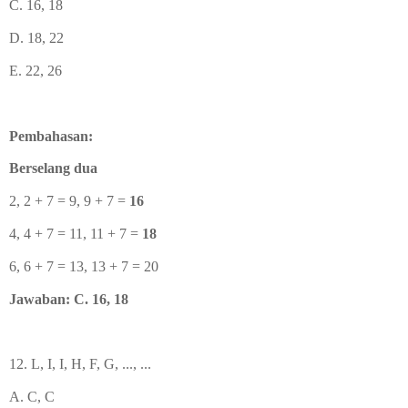
C. 16, 18
D. 18, 22
E. 22, 26
Pembahasan:
Berselang dua
2, 2 + 7 = 9, 9 + 7 =
16
4, 4 + 7 = 11, 11 + 7 =
18
6, 6 + 7 = 13, 13 + 7 = 20
Jawaban: C. 16, 18
12. L, I, I, H, F, G, ..., ...
A. C, C