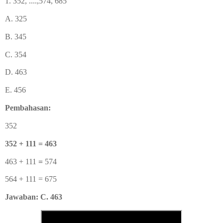
1. 352, ....,574, 685
A. 325
B. 345
C. 354
D. 463
E. 456
Pembahasan:
352
352 + 111 = 463
463 + 111
=
574
564 + 111 = 675
Jawaban: C. 463