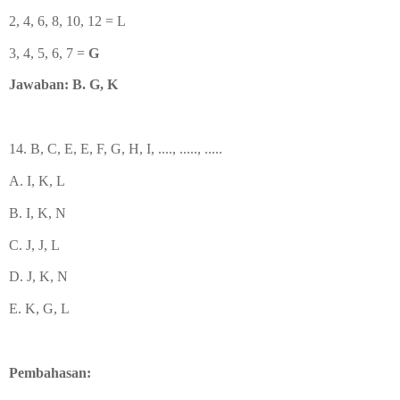
2, 4, 6, 8, 10, 12 = L
3, 4, 5, 6, 7 =
G
Jawaban: B. G, K
14. B, C, E, E, F, G, H, I, ...., ....., .....
A. I, K, L
B. I, K, N
C. J, J, L
D. J, K, N
E. K, G, L
Pembahasan: