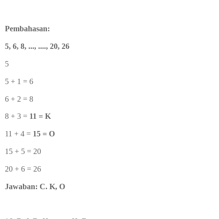
Pembahasan:
5, 6, 8, ..., ...., 20, 26
5
5 + 1 = 6
6 + 2 = 8
8 + 3 =
11 = K
11 + 4 =
15 = O
15 + 5 = 20
20 + 6 = 26
Jawaban: C. K, O