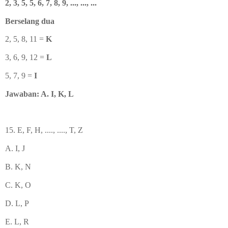
2, 3, 5, 5, 6, 7, 8, 9, ..., ..., ...
Berselang dua
2, 5, 8, 11 =
K
3, 6, 9, 12 =
L
5, 7, 9 =
I
Jawaban: A. I, K, L
15. E, F, H, ...., ...., T, Z
A. I, J
B. K, N
C. K, O
D. L, P
E. L, R