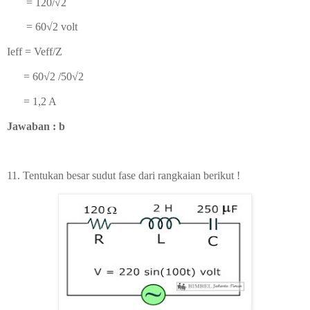
= 120/
√2
= 60
√2 volt
Ieff = Veff/Z
=
60
√2 /5
0
√2
= 1,2 A
Jawaban : b
11. Tentukan besar sudut fase dari rangkaian berikut !