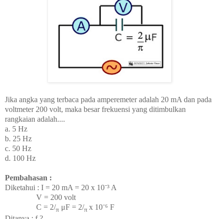
Jika angka yang terbaca pada amperemeter adalah 20 mA dan pada
voltmeter 200 volt, maka besar frekuensi yang ditimbulkan
rangkaian adalah....
a. 5 Hz
b. 25 Hz
c. 50 Hz
d. 100 Hz
Pembahasan :
Diketahui : I = 20 mA = 20 x 10⁻³ A
V = 200 volt
C = 2
/
μF =
2
/
x 10⁻⁶ F
π
π
Ditanya : f ?