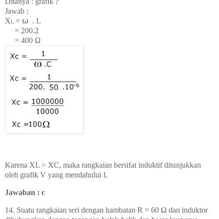
Ditanya : grafik ?
Jawab :
X
=
⍵
. L
L
= 200.2
= 40
0
Ω
Karena XL > XC, maka rangkaian bersifat induktif ditunjukkan
oleh grafik V yang mendahului I.
Jawaban : c
14. Suatu rangkaian seri dengan hambatan R = 60 Ω dan induktor