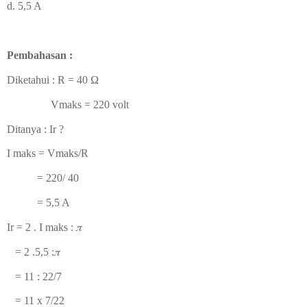
d. 5,5 A
Pembahasan :
Diketahui : R =
40 Ω
Vmaks = 220 volt
Ditanya : Ir ?
I maks = Vmaks/R
= 220/ 40
= 5,5 A
Ir = 2 . I maks : 𝜋
= 2 .5,5
:
𝜋
= 11 : 22/7
= 11 x 7/22