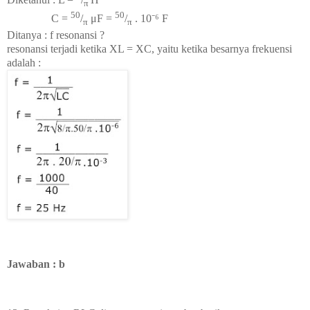
π
50
50
C =
/
μF =
/
. 10
⁻⁶ F
π
π
Ditanya : f resonansi ?
resonansi terjadi ketika XL = XC, yaitu ketika besarnya frekuensi
adalah :
Jawaban : b