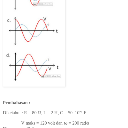
Pembahasan :
Diketahui :
R = 80
Ω, L = 2 H, C = 50. 10
⁻⁶ F
V maks = 120 volt dan
⍵ = 200 rad/s