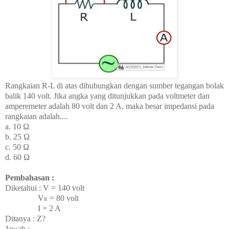
Rangkaian R-L di atas dihubungkan dengan sumber tegangan bolak
balik 140 volt. Jika angka yang ditunjukkan pada voltmeter dan
amperemeter adalah 80 volt dan 2 A, maka besar impedansi pada
rangkaian adalah....
a. 10
Ω
b. 25
Ω
c. 50
Ω
d. 60
Ω
Pembahasan :
Diketahui : V = 140 volt
V
= 80 volt
R
I = 2 A
Ditanya : Z?
Jawab :