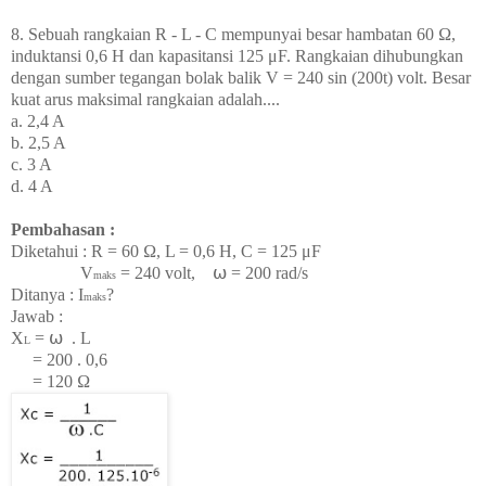
8. Sebuah rangkaian R - L - C mempunyai besar hambatan 60
Ω,
induktansi 0,6 H dan kapasitansi 125 μF. Rangkaian dihubungkan
dengan sumber tegangan bolak balik V = 240 sin (200t) volt. Besar
kuat arus maksimal rangkaian adalah....
a. 2,4 A
b. 2,5 A
c. 3 A
d. 4 A
Pembahasan :
Diketahui : R =
60
Ω, L = 0,6 H, C =
125 μF
V
= 240 volt,
⍵ = 200 rad/s
maks
Ditanya : I
?
maks
Jawab :
X
=
⍵
. L
L
= 200 . 0,6
= 120
Ω