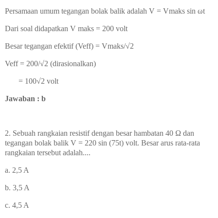
Persamaan umum tegangan bolak balik adalah V = Vmaks sin ωt
Dari soal didapatkan V maks = 200 volt
Besar tegangan efektif (Veff) = Vmaks/
√2
Veff = 200/
√2 (dirasionalkan)
= 100
√2 volt
Jawaban : b
2. Sebuah rangkaian resistif dengan besar hambatan 40 Ω dan
tegangan bolak balik V = 220 sin (75t) volt. Besar arus rata-rata
rangkaian tersebut adalah....
a. 2,5 A
b. 3,5 A
c. 4,5 A