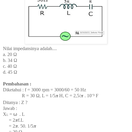
Nilai impedansinya adalah....
a.
20
Ω
b. 34
Ω
c. 40
Ω
d. 45
Ω
Pembahasan :
Diketahui : f = 3000 rpm = 3000/60 = 50 Hz
R = 30 Ω, L = 1/5𝝅
H, C = 2,5/
𝝅 . 10⁻³ F
Ditanya : Z ?
Jawab :
X
=
⍵
. L
L
= 2
𝝅f.L
=
2
𝝅. 50.
1/5𝝅
= 20
Ω