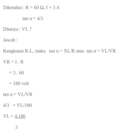
Diketahui :
R = 60 Ω, I = 3 A
tan α = 4/3
Ditanya : VL ?
Jawab :
Rangkaian R-L, maka
tan α = XL/R atau
tan α = VL/VR
VR = I . R
= 3 . 60
= 180 volt
tan α = VL/VR
4/3 = VL/180
VL =
4.180
3