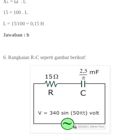
X
=
⍵
. L
L
15 = 100 . L
L = 15/100 = 0,15 H
Jawaban : b
6. Rangkaian R-C seperti gambar berikut!