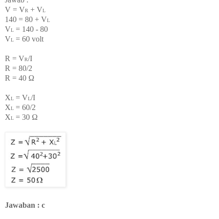
V = V
+ V
R
L
140 = 80 + V
L
V
= 140 - 80
L
V
= 60 volt
L
R = V
/I
R
R = 80/2
R = 40
Ω
X
= V
/I
L
L
X
= 60/2
L
X
= 30
Ω
L
Jawaban : c