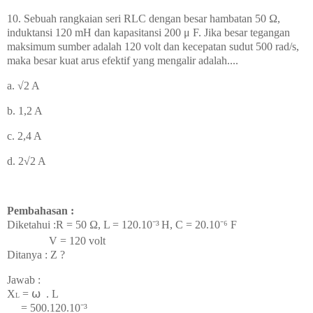
10.
Sebuah rangkaian seri RLC dengan besar hambatan 50
Ω,
induktansi 120 mH dan kapasitansi 200 μ F. Jika besar tegangan
maksimum sumber adalah 120 volt dan kecepatan sudut 500 rad/s,
maka besar kuat arus efektif yang mengalir adalah....
a.
√2 A
b. 1,2 A
c. 2,4 A
d. 2
√2 A
Pembahasan :
Diketahui :
R = 50 Ω, L = 120.
10⁻³
H, C = 20
.10⁻⁶ F
V = 120 volt
Ditanya : Z ?
Jawab :
X
=
⍵
. L
L
= 500.
120.
10⁻³