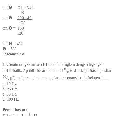
tan
𝝝 =
XL - XC
R
tan
𝝝 =
200 - 40
120
tan
𝝝 =
160
120
tan
𝝝 = 4/3
𝝝 = 53°
Jawaban : d
12. Suatu rangkaian seri RLC dihubungkan dengan tegangan
8
bolak-balik. Apabila besar induktansi
/
H dan kapasitas kapasitor
π
50
/
μF, maka rangkaian mengalami resonansi pada frekuensi .....
π
a. 10 Hz
b. 25 Hz
c. 50 Hz
d. 100 Hz
Pembahasan :
8
Diketahui : L =
/
H