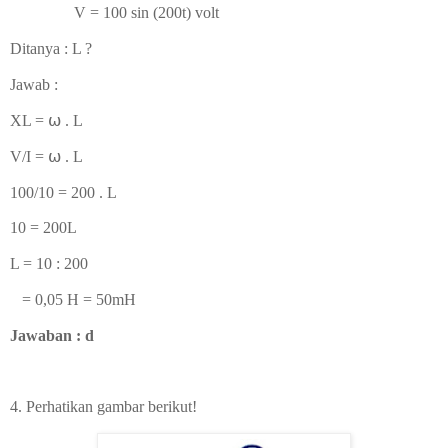
V = 100 sin (200t) volt
Ditanya : L ?
Jawab :
XL = ⍵ . L
V/I =
⍵ . L
100/10 = 200 . L
10 = 200L
L = 10 : 200
= 0,05 H = 50mH
Jawaban : d
4. Perhatikan gambar berikut!