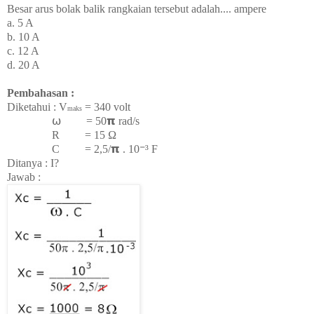
Besar arus bolak balik rangkaian tersebut adalah.... ampere
a. 5 A
b. 10 A
c. 12 A
d. 20 A
Pembahasan :
Diketahui : V
= 340 volt
maks
⍵ = 50𝝿 rad/s
R = 15
Ω
C = 2,5/
𝝿 . 10⁻³
F
Ditanya : I?
Jawab :