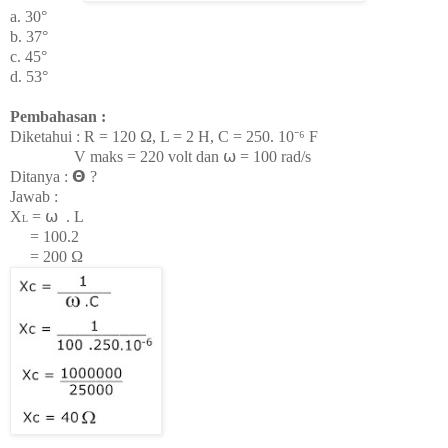
a.
30°
b.
37°
c. 45
°
d.
53°
Pembahasan :
Diketahui : R = 120
Ω, L = 2 H, C = 250. 10
⁻⁶ F
V maks = 220 volt dan
⍵ = 100 rad/s
Ditanya : 𝝝 ?
Jawab :
X
=
⍵
. L
L
= 100.2
= 20
0
Ω