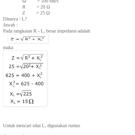
⍵ = 100 rad/s
R = 20
Ω
Z = 25
Ω
Ditanya : L?
Jawab :
Pada rangkaian R - L, besar impedansi adalah
maka
Untuk mencari nilai L, digunakan rumus