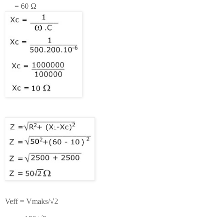
= 6
0
Ω
Veff = Vmaks/√2