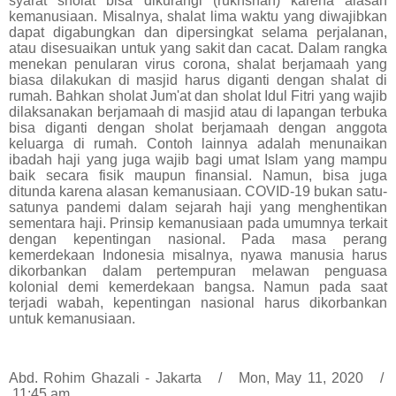
syarat sholat bisa dikurangi (rukhshah) karena alasan
kemanusiaan. Misalnya, shalat lima waktu yang diwajibkan
dapat digabungkan dan dipersingkat selama perjalanan,
atau disesuaikan untuk yang sakit dan cacat. Dalam rangka
menekan penularan virus corona, shalat berjamaah yang
biasa dilakukan di masjid harus diganti dengan shalat di
rumah. Bahkan sholat Jum'at dan sholat Idul Fitri yang wajib
dilaksanakan berjamaah di masjid atau di lapangan terbuka
bisa diganti dengan sholat berjamaah dengan anggota
keluarga di rumah. Contoh lainnya adalah menunaikan
ibadah haji yang juga wajib bagi umat Islam yang mampu
baik secara fisik maupun finansial. Namun, bisa juga
ditunda karena alasan kemanusiaan. COVID-19 bukan satu-
satunya pandemi dalam sejarah haji yang menghentikan
sementara haji. Prinsip kemanusiaan pada umumnya terkait
dengan kepentingan nasional. Pada masa perang
kemerdekaan Indonesia misalnya, nyawa manusia harus
dikorbankan dalam pertempuran melawan penguasa
kolonial demi kemerdekaan bangsa. Namun pada saat
terjadi wabah, kepentingan nasional harus dikorbankan
untuk kemanusiaan.
Abd. Rohim Ghazali - Jakarta / Mon, May 11, 2020 /
11:45 am