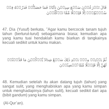
قَالَ تَزۡرَعُوۡنَ سَبۡعَ سِنِيۡنَ دَاَبًا‌ۚ فَمَا حَصَدْتُّمۡ فَذَرُوۡهُ فِىۡ
سُنۡۢبُلِهٖۤ اِلَّا قَلِيۡلًا مِّمَّا تَاۡكُلُوۡنَ
47. Dia (Yusuf) berkata, "Agar kamu bercocok tanam tujuh
tahun (berturut-turut) sebagaimana biasa; kemudian apa
yang kamu tuai hendaklah kamu biarkan di tangkainya
kecuali sedikit untuk kamu makan.
ثُمَّ يَاۡتِىۡ مِنۡۢ بَعۡدِ ذٰلِكَ سَبۡعٌ شِدَادٌ يَّاۡكُلۡنَ مَا قَدَّمۡتُمۡ
لَهُنَّ اِلَّا قَلِيۡلًا مِّمَّا تُحۡصِنُوۡنَ
48. Kemudian setelah itu akan datang tujuh (tahun) yang
sangat sulit, yang menghabiskan apa yang kamu simpan
untuk menghadapinya (tahun sulit), kecuali sedikit dari apa
(bibit gandum) yang kamu simpan.
(Al-Qur’an).