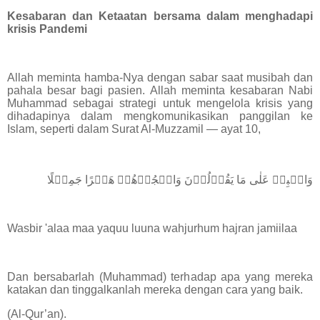
Kesabaran dan Ketaatan bersama dalam menghadapi
krisis Pandemi
Allah meminta hamba-Nya dengan sabar saat musibah dan
pahala besar bagi pasien. Allah meminta kesabaran Nabi
Muhammad sebagai strategi untuk mengelola krisis yang
dihadapinya dalam mengkomunikasikan panggilan ke
Islam, seperti dalam Surat Al-Muzzamil — ayat 10,
وَاصۡبِرۡ عَلٰى مَا يَقُوۡلُوۡنَ وَاهۡجُرۡهُمۡ هَجۡرًا جَمِيۡلًا
Wasbir 'alaa maa yaquu luuna wahjurhum hajran jamiilaa
Dan bersabarlah (Muhammad) terhadap apa yang mereka
katakan dan tinggalkanlah mereka dengan cara yang baik.
(Al-Qur’an).