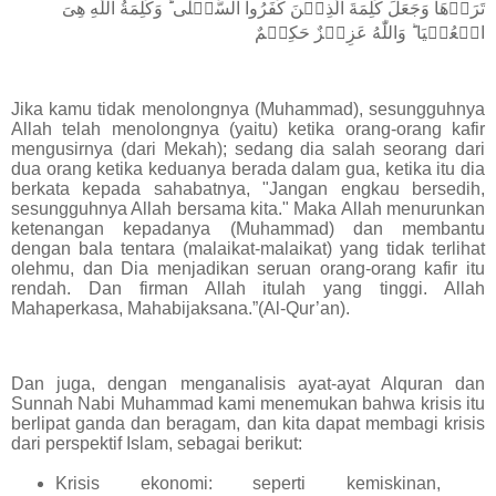
تَرَوۡهَا وَجَعَلَ كَلِمَةَ الَّذِيۡنَ كَفَرُوا السُّفۡلٰى ؕ وَكَلِمَةُ اللّٰهِ هِىَ
الۡعُلۡيَا ؕ وَاللّٰهُ عَزِيۡزٌ حَكِيۡمٌ
Jika kamu tidak menolongnya (Muhammad), sesungguhnya
Allah telah menolongnya (yaitu) ketika orang-orang kafir
mengusirnya (dari Mekah); sedang dia salah seorang dari
dua orang ketika keduanya berada dalam gua, ketika itu dia
berkata kepada sahabatnya, "Jangan engkau bersedih,
sesungguhnya Allah bersama kita." Maka Allah menurunkan
ketenangan kepadanya (Muhammad) dan membantu
dengan bala tentara (malaikat-malaikat) yang tidak terlihat
olehmu, dan Dia menjadikan seruan orang-orang kafir itu
rendah. Dan firman Allah itulah yang tinggi. Allah
Mahaperkasa, Mahabijaksana.”(Al-Qur’an).
Dan juga, dengan menganalisis ayat-ayat Alquran dan
Sunnah Nabi Muhammad kami menemukan bahwa krisis itu
berlipat ganda dan beragam, dan kita dapat membagi krisis
dari perspektif Islam, sebagai berikut:
Krisis ekonomi: seperti kemiskinan,