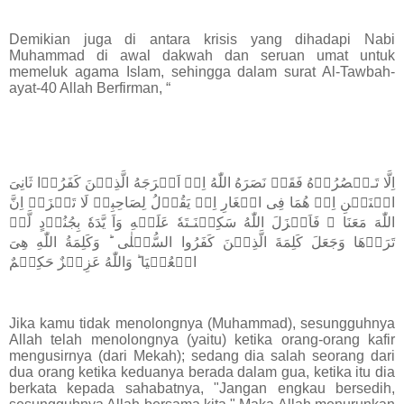
Demikian juga di antara krisis yang dihadapi Nabi
Muhammad di awal dakwah dan seruan umat untuk
memeluk agama Islam, sehingga dalam surat Al-Tawbah-
ayat-40 Allah Berfirman, “
اِلَّا تَـنۡصُرُوۡهُ فَقَدۡ نَصَرَهُ اللّٰهُ اِذۡ اَخۡرَجَهُ الَّذِيۡنَ كَفَرُوۡا ثَانِىَ
اثۡنَيۡنِ اِذۡ هُمَا فِى الۡغَارِ اِذۡ يَقُوۡلُ لِصَاحِبِهٖ لَا تَحۡزَنۡ اِنَّ
اللّٰهَ مَعَنَا ۚ فَاَنۡزَلَ اللّٰهُ سَكِيۡنَـتَهٗ عَلَيۡهِ وَاَ يَّدَهٗ بِجُنُوۡدٍ لَّمۡ
تَرَوۡهَا وَجَعَلَ كَلِمَةَ الَّذِيۡنَ كَفَرُوا السُّفۡلٰى ؕ وَكَلِمَةُ اللّٰهِ هِىَ
الۡعُلۡيَا ؕ وَاللّٰهُ عَزِيۡزٌ حَكِيۡمٌ
Jika kamu tidak menolongnya (Muhammad), sesungguhnya
Allah telah menolongnya (yaitu) ketika orang-orang kafir
mengusirnya (dari Mekah); sedang dia salah seorang dari
dua orang ketika keduanya berada dalam gua, ketika itu dia
berkata kepada sahabatnya, "Jangan engkau bersedih,