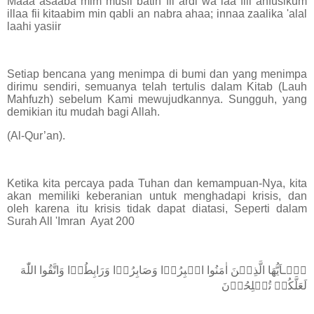
Maaa asaaba mim musii batin fil ardi wa laa fiii anfusikum
illaa fii kitaabim min qabli an nabra ahaa; innaa zaalika 'alal
laahi yasiir
Setiap bencana yang menimpa di bumi dan yang menimpa
dirimu sendiri, semuanya telah tertulis dalam Kitab (Lauh
Mahfuzh) sebelum Kami mewujudkannya. Sungguh, yang
demikian itu mudah bagi Allah.
(Al-Qur’an).
Ketika kita percaya pada Tuhan dan kemampuan-Nya, kita
akan memiliki keberanian untuk menghadapi krisis, dan
oleh karena itu krisis tidak dapat diatasi, Seperti dalam
Surah All 'Imran Ayat 200
يٰۤـاَيُّهَا الَّذِيۡنَ اٰمَنُوا اصۡبِرُوۡا وَصَابِرُوۡا وَرَابِطُوۡا وَاتَّقُوا اللّٰهَ
لَعَلَّكُمۡ تُفۡلِحُوۡنَ