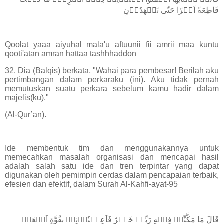
قَاطِعَةً اَمۡرًا حَتّٰى تَشۡهَدُوۡنِ
Qoolat yaaa aiyuhal mala'u aftuunii fii amrii maa kuntu
qooti'atan amran hattaa tashhhaddon
32. Dia (Balqis) berkata, "Wahai para pembesar! Berilah aku
pertimbangan dalam perkaraku (ini). Aku tidak pernah
memutuskan suatu perkara sebelum kamu hadir dalam
majelis(ku)."
(Al-Qur’an).
Ide membentuk tim dan menggunakannya untuk
memecahkan masalah organisasi dan mencapai hasil
adalah salah satu ide dan tren terpintar yang dapat
digunakan oleh pemimpin cerdas dalam pencapaian terbaik,
efesien dan efektif, dalam Surah Al-Kahfi-ayat-95
قَالَ مَا مَكَّنِّىۡ فِيۡهِ رَبِّىۡ خَيۡرٌ فَاَعِيۡنُوۡنِىۡ بِقُوَّةٍ اَجۡعَلۡ