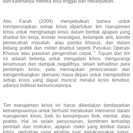
dan karenanya mereka bisa tinggal dan melanjutkan.
Abu Farah (2009) menyebutkan bahwa untuk
mempersiapkan setiap krisis diperlukan tim manajemen
krisis untuk menghadapi krisis dalam bentuk apapun yang
disebut tim kerja, komite investigasi, kelompok ahli, komite
pemecahan masalah. atau panitia khusus, dan dalam
bidang politik dan militer disebut seperti Pasukan Operasi
Khusus atau pasukan pengerahan cepat. " Tujuan dari tim
ini adalah bekerja untuk mengatasi krisis, mengurangi
keseriusan dan dampak negatifnya, selain kehadiran para
pemimpin krisis, yaitu memajukan perencanaan dan
mengembangkan skenario masa depan untuk memprediksi
setiap krisis yang dapat muncul melalui krisis tersebut.
adanya indikasi kemunculannya.
Tim manajemen krisis ini harus dibedakan berdasarkan
kemampuannya untuk berhasil melakukan intervensi dalam
manajemen krisis, baik itu kemampuan fisik, mental, atau
praktis. Hal ini selain penyusunan, komitmen terhadap
perintah dan instruksi, apapun risiko yang terlibat dalam
krisis, perhatian yang ekstrim saat melaksanakan tugas,