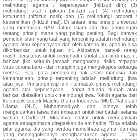
melindungi agama / kepercayaan (hifdzud din); (3)
melindungi akal / pikiran (hifdzul aql); (4) melindungi
keturunan (hifdzun nasl); dan (5) melindungi properti /
kepemilikan (hifdzul mal). Di antara lima prinsip universal
yang mendasari HAM dalam Islam ada dua pandangan
tentang prinsip mana yang paling penting. Bagi banyak
pemeluk Islam yang taat, yang terpenting adalah melindungi
agama atau kepercayaan dan oleh karena itu, apapun bisa
dikorbankan untuk tujuan ini. Akibatnya, banyak orang
masih bersikeras untuk menghadiri sholat Jum'at di masjid,
bahkan jika seluruh jamaah menghadapi risiko terpapar
virus corona baru - dan mungkin juga mengekspos keluarga
mereka. Bagi para pendukung hak asasi manusia dan
kemanusiaan, prinsip terpenting adalah melindungi jiwa
atau jiwa. Prinsip-prinsip lain - termasuk prinsip melindungi
agama atau kepercayaan - dapat ditunda, diubah atau
bahkan diabaikan untuk melindungi jiwa. Tokoh agama dari
kelompok seperti Majelis Ulama Indonesia (MUI), Nahdlatul
Ulama (NU), Muhammadiyah dan lainnya telah
mengeluarkan fatwa dan imbauan untuk beribadah selama
wabah COVID-19. Misalnya, shalat untuk menegakkan
agama sebagaimana ditegaskan dalam hadits: “Doa adalah
pilar agama; dia yang berdoa memelihara agama, dan dia
yang meninggalkannya menghancurkan agama. " Tapi