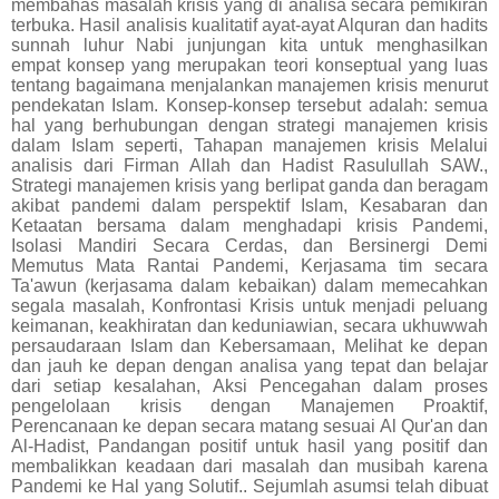
membahas masalah krisis yang di analisa secara pemikiran
terbuka. Hasil analisis kualitatif ayat-ayat Alquran dan hadits
sunnah luhur Nabi junjungan kita untuk menghasilkan
empat konsep yang merupakan teori konseptual yang luas
tentang bagaimana menjalankan manajemen krisis menurut
pendekatan Islam. Konsep-konsep tersebut adalah: semua
hal yang berhubungan dengan strategi manajemen krisis
dalam Islam seperti, Tahapan manajemen krisis Melalui
analisis dari Firman Allah dan Hadist Rasulullah SAW.,
Strategi manajemen krisis yang berlipat ganda dan beragam
akibat pandemi dalam perspektif Islam, Kesabaran dan
Ketaatan bersama dalam menghadapi krisis Pandemi,
Isolasi Mandiri Secara Cerdas, dan Bersinergi Demi
Memutus Mata Rantai Pandemi, Kerjasama tim secara
Ta'awun (kerjasama dalam kebaikan) dalam memecahkan
segala masalah, Konfrontasi Krisis untuk menjadi peluang
keimanan, keakhiratan dan keduniawian, secara ukhuwwah
persaudaraan Islam dan Kebersamaan, Melihat ke depan
dan jauh ke depan dengan analisa yang tepat dan belajar
dari setiap kesalahan, Aksi Pencegahan dalam proses
pengelolaan krisis dengan Manajemen Proaktif,
Perencanaan ke depan secara matang sesuai Al Qur'an dan
Al-Hadist, Pandangan positif untuk hasil yang positif dan
membalikkan keadaan dari masalah dan musibah karena
Pandemi ke Hal yang Solutif.. Sejumlah asumsi telah dibuat