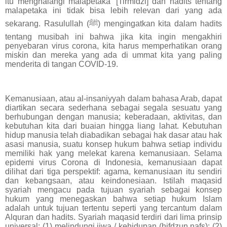
itu menghalangi malapetaka '[Tirmidzi] dan hadits tentang
malapetaka ini tidak bisa lebih relevan dari yang ada
sekarang. Rasulullah (ﷺ) mengingatkan kita dalam hadits
tentang musibah ini bahwa jika kita ingin mengakhiri
penyebaran virus corona, kita harus memperhatikan orang
miskin dan mereka yang ada di ummat kita yang paling
menderita di tangan COVID-19.
Kemanusiaan, atau al-insaniyyah dalam bahasa Arab, dapat
diartikan secara sederhana sebagai segala sesuatu yang
berhubungan dengan manusia; keberadaan, aktivitas, dan
kebutuhan kita dari buaian hingga liang lahat. Kebutuhan
hidup manusia telah diabadikan sebagai hak dasar atau hak
asasi manusia, suatu konsep hukum bahwa setiap individu
memiliki hak yang melekat karena kemanusiaan. Selama
epidemi virus Corona di Indonesia, kemanusiaan dapat
dilihat dari tiga perspektif: agama, kemanusiaan itu sendiri
dan kebangsaan, atau keindonesiaan. Istilah maqasid
syariah mengacu pada tujuan syariah sebagai konsep
hukum yang menegaskan bahwa setiap hukum Islam
adalah untuk tujuan tertentu seperti yang tercantum dalam
Alquran dan hadits. Syariah maqasid terdiri dari lima prinsip
universal: (1) melindungi jiwa / kehidupan (hifdzun nafs); (2)