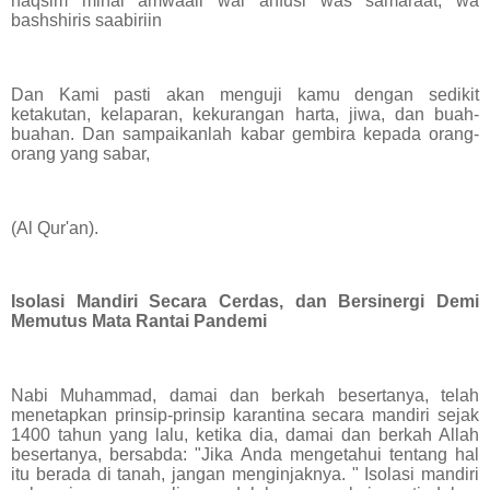
naqsim minal amwaali wal anfusi was samaraat; wa
bashshiris saabiriin
Dan Kami pasti akan menguji kamu dengan sedikit
ketakutan, kelaparan, kekurangan harta, jiwa, dan buah-
buahan. Dan sampaikanlah kabar gembira kepada orang-
orang yang sabar,
(Al Qur'an).
Isolasi Mandiri Secara Cerdas, dan Bersinergi Demi
Memutus Mata Rantai Pandemi
Nabi Muhammad, damai dan berkah besertanya, telah
menetapkan prinsip-prinsip karantina secara mandiri sejak
1400 tahun yang lalu, ketika dia, damai dan berkah Allah
besertanya, bersabda: "Jika Anda mengetahui tentang hal
itu berada di tanah, jangan menginjaknya. " Isolasi mandiri