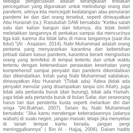
sebagai pengecualian adalah serangkaian tindakan
pencegahan yang digunakan untuk melindungi orang dari
pandemi, artinya kita mencegah kedatangan atau penularan
pandemi ke dan dari orang tersebut, seperti diriwayatkan
Abu Hurairah (ra.): Rasulullah SAW bersabda: “Ketika salah
satu dari kalian bangun dari tidurnya, dia tidak boleh
meletakkan tangannya di perkakas sampai dia mencucinya
tiga kali, karena dia tidak tahu di mana tangannya (saat dia
tidur) ”(Al ‐ Asqalani, 2014). Nabi Muhammad adalah orang
pertama yang menyarankan karantina dan kebersihan
pribadi dalam kasus pandemi, karantina berarti mengisolasi
orang yang terinfeksi di tempat tertentu dan untuk waktu
tertentu dengan ketersediaan perawatan kesehatan yang
komprehensif sampai penyakit dan pandemi dikendalikan
dan dikendalikan. Inilah yang Nabi Muhammad sabdakan,
diriwayatkan Abu Hurairah “(Tidak ada) 'Adwa (tidak ada
penyakit menular yang disampaikan tanpa izin Allah). juga
tidak ada pertanda buruk (dari burung), tidak ada Hamah,
juga tidak ada pertanda buruk di bulan Safar, dan seseorang
harus lari dari penderita kusta seperti melarikan diri dari
singa ”(Al-Bukhari, 2007). Selain itu, Nabi Muhammad
bersabda: “Jika kamu mendengar keberadaannya (adanya
wabah) di suatu negeri, jangan masuki, tetapi jika menyebar
di tanah tempat kamu berada, jangan pergi
meninggalkannya” ( Bin Al ‐ Hajjaj, 2006). Dalam hadits