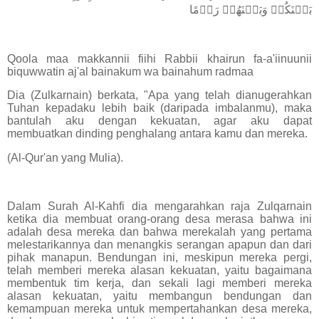
بَيۡنَكُمۡ وَبَيۡنَهُمۡ رَدۡمًا
Qoola maa makkannii fiihi Rabbii khairun fa-a'iinuunii
biquwwatin aj'al bainakum wa bainahum radmaa
Dia (Zulkarnain) berkata, "Apa yang telah dianugerahkan
Tuhan kepadaku lebih baik (daripada imbalanmu), maka
bantulah aku dengan kekuatan, agar aku dapat
membuatkan dinding penghalang antara kamu dan mereka.
(Al-Qur'an yang Mulia).
Dalam Surah Al-Kahfi dia mengarahkan raja Zulqarnain
ketika dia membuat orang-orang desa merasa bahwa ini
adalah desa mereka dan bahwa merekalah yang pertama
melestarikannya dan menangkis serangan apapun dan dari
pihak manapun. Bendungan ini, meskipun mereka pergi,
telah memberi mereka alasan kekuatan, yaitu bagaimana
membentuk tim kerja, dan sekali lagi memberi mereka
alasan kekuatan, yaitu membangun bendungan dan
kemampuan mereka untuk mempertahankan desa mereka,