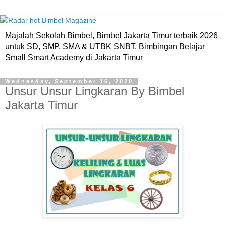
Majalah Sekolah Bimbel, Bimbel Jakarta Timur terbaik 2026
untuk SD, SMP, SMA & UTBK SNBT. Bimbingan Belajar
Small Smart Academy di Jakarta Timur
Wednesday, September 16, 2020
Unsur Unsur Lingkaran By Bimbel
Jakarta Timur