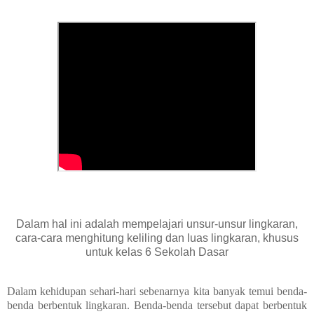
Dalam hal ini adalah mempelajari unsur-unsur lingkaran,
cara-cara menghitung keliling dan luas lingkaran, khusus
untuk kelas 6 Sekolah Dasar
Dalam kehidupan sehari-hari sebenarnya kita banyak temui benda-
benda berbentuk lingkaran. Benda-benda tersebut dapat berbentuk