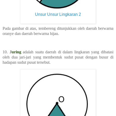
Unsur Unsur Lingkaran 2
Pada gambar di atas, tembereng ditunjukkan oleh daerah berwarna
oranye dan daerah berwarna hijau.
10.
J
uring
adalah
suatu daerah di dalam lingkaran yang dibatasi
oleh dua jari-jari yang membentuk sudut pusat dengan busur di
hadapan sudut pusat tersebut.