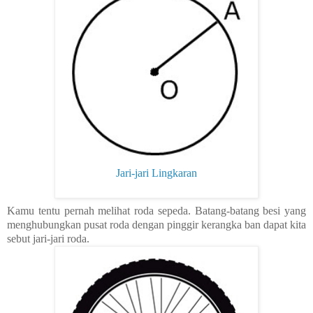
Jari-jari Lingkaran
Kamu tentu pernah melihat roda sepeda. Batang-batang besi yang
menghubungkan pusat roda dengan pinggir kerangka ban dapat kita
sebut jari-jari roda.