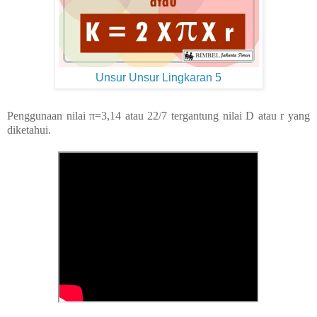
Unsur Unsur Lingkaran 5
Penggunaan nilai π=3,14 atau 22/7 tergantung nilai D atau r yang
diketahui.