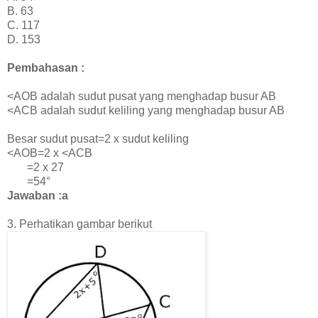
B. 63
C. 117
D. 153
Pembahasan :
<AOB adalah sudut pusat yang menghadap busur AB
<ACB adalah sudut keliling yang menghadap busur AB
Besar sudut pusat=2 x sudut keliling
<AOB=2 x <ACB
=2 x 27
=54°
Jawaban :a
3. Perhatikan gambar berikut