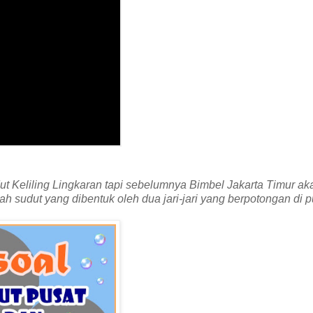
t Keliling Lingkaran tapi sebelumnya Bimbel Jakarta Timur ak
ah sudut yang dibentuk oleh dua jari-jari yang berpotongan di p