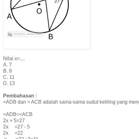
Nilai x=....
A. 7
B. 9
C. 11
D. 13
Pembahasan :
<ADB dan < ACB adalah sama-sama sudut keliling yang men
<ADB=<ACB
2x + 5=27
2x =27 - 5
2x =22