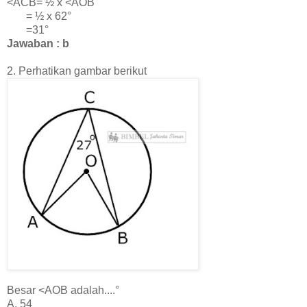
<ACB=
½ x <AOB
=
½ x 62°
=31°
Jawaban : b
2.
Perhatikan gambar berikut
Besar <AOB adalah....°
A. 54