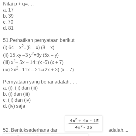
Nilai p + q=….
a. 17
b. 39
c. 70
d. 81
51.Perhatikan pernyataan berikut
2
(i) 64 – x
=(8 – x) (8 – x)
2
(ii) 15 xy –3 y
=3y (5x – y)
2
(iii) x
– 5x – 14=(x -5) (x + 7)
2
(iv) 2x
– 11x – 21=(2x + 3) (x – 7)
Pernyataan yang benar adalah…..
a. (i), (ii) dan (iii)
b. (i) dan (iii)
c. (ii) dan (iv)
d. (iv) saja
52. Bentuksederhana dari
adalah....