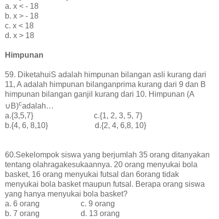
a. x < - 18
b. x > - 18
c. x < 18
d. x > 18
Himpunan
59.
DiketahuiS adalah himpunan bilangan asli kurang dari
11, A adalah himpunan bilanganprima kurang dari 9 dan B
himpunan bilangan ganjil kurang dari 10. Himpunan (A
c
∪B)
adalah…
a.{3,5,7} c.{1, 2, 3, 5, 7}
b.{4, 6, 8,10} d.{2, 4, 6,8, 10}
60.Sekelompok siswa yang berjumlah 35 orang ditanyakan
tentang olahragakesukaannya. 20 orang menyukai bola
basket, 16 orang menyukai futsal dan 6orang tidak
menyukai bola basket maupun futsal. Berapa orang siswa
yang hanya menyukai bola basket?
a. 6 orang c. 9 orang
b. 7 orang d. 13 orang