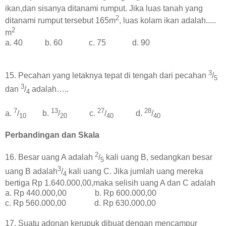
ikan,dan sisanya ditanami rumput. Jika luas tanah yang
2
ditanami rumput tersebut 165m
, luas kolam ikan adalah.....
2
m
a. 40 b. 60 c. 75 d. 90
3
15. Pecahan yang letaknya tepat di tengah dari pecahan
/
5
3
dan
/
adalah…..
4
7
13
27
28
a.
/
b.
/
c.
/
d.
/
10
20
40
40
Perbandingan dan Skala
2
16. Besar uang A adalah
/
kali uang B, sedangkan besar
5
3
uang B adalah
/
kali uang C. Jika jumlah uang mereka
4
bertiga Rp 1.640.000,00,maka selisih uang A dan C adalah
a. Rp 440.000,00 b. Rp 600.000,00
c. Rp 560.000,00 d. Rp 630.000,00
17. Suatu adonan kerupuk dibuat dengan mencampur