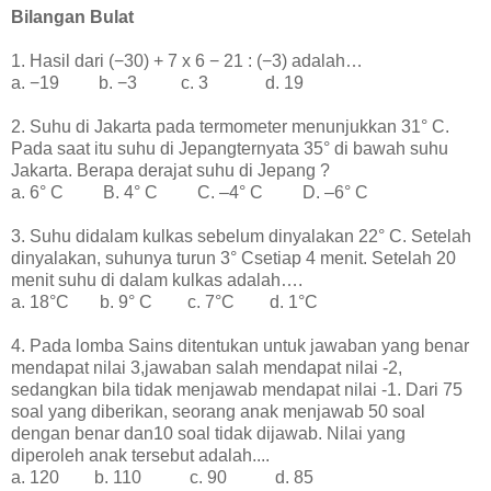
Bilangan Bulat
1. Hasil dari (−30) + 7 x 6 − 21 : (−3) adalah…
a. −19
b. −3
c. 3
d. 19
2. Suhu di Jakarta pada termometer menunjukkan 31° C.
Pada saat itu suhu di Jepangternyata 35° di bawah suhu
Jakarta. Berapa derajat suhu di Jepang ?
a. 6° C
B. 4° C
C. –4° C
D. –6° C
3. Suhu didalam kulkas sebelum dinyalakan 22° C. Setelah
dinyalakan, suhunya turun 3° Csetiap 4 menit. Setelah 20
menit suhu di dalam kulkas adalah….
a. 18°C
b. 9° C
c. 7°C
d. 1°C
4. Pada lomba Sains ditentukan untuk jawaban yang benar
mendapat nilai 3,jawaban salah mendapat nilai -2,
sedangkan bila tidak menjawab mendapat nilai -1. Dari 75
soal yang diberikan, seorang anak menjawab 50 soal
dengan benar dan10 soal tidak dijawab. Nilai yang
diperoleh anak tersebut adalah....
a. 120
b. 110
c. 90
d. 85