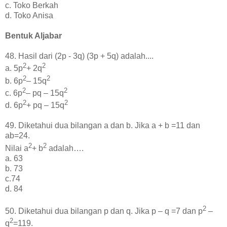
c. Toko Berkah
d. Toko Anisa
Bentuk Aljabar
48. Hasil dari (2p - 3q) (3p + 5q) adalah....
2
2
a. 5p
+ 2q
2
2
b. 6p
– 15q
2
2
c. 6p
– pq – 15q
2
2
d. 6p
+ pq – 15q
49. Diketahui dua bilangan a dan b. Jika a + b =11 dan
ab=24.
2
2
Nilai a
+ b
adalah….
a. 63
b. 73
c.74
d. 84
2
50. Diketahui dua bilangan p dan q. Jika p – q =7 dan p
–
2
q
=119.