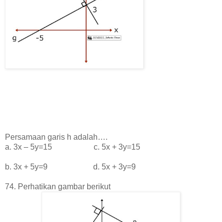
Persamaan garis h adalah….
a. 3x – 5y=15 c. 5x + 3y=15
b. 3x + 5y=9 d. 5x + 3y=9
74. Perhatikan gambar berikut