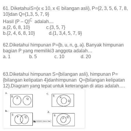
61. DiketahuiS={x ≤ 10, x ∈ bilangan asli}, P={2, 3, 5, 6, 7, 8,
10}dan Q={1,3, 5, 7, 9}
C
Hasil (P – Q)
adalah....
a.{2, 6, 8, 10} c.{3, 5, 7}
b.{2, 4, 6, 8, 10} d.{1, 3,4, 5, 7, 9}
62.Diketahui himpunan P={b, u, n, g, a}. Banyak himpunan
bagian P yang memiliki3 anggota adalah…
a. 1 b. 5 c. 10 d. 20
63.Diketahui himpunan S={bilangan asli}, himpunan P=
{bilangan kelipatan 4}danhimpunan Q={bilangan kelipatan
12}.Diagram yang tepat untuk keterangan di atas adalah….