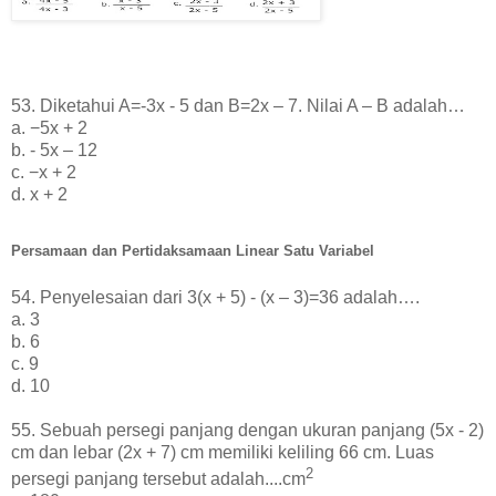
53. Diketahui A=-3x - 5 dan B=2x – 7. Nilai A – B adalah…
a. −5x + 2
b. - 5x – 12
c. −x + 2
d. x + 2
Persamaan dan Pertidaksamaan Linear Satu Variabel
54. Penyelesaian dari 3(x + 5) - (x – 3)=36 adalah….
a. 3
b. 6
c. 9
d. 10
55. Sebuah persegi panjang dengan ukuran panjang (5x - 2)
cm dan lebar (2x + 7) cm memiliki keliling 66 cm. Luas
2
persegi panjang tersebut adalah....
cm