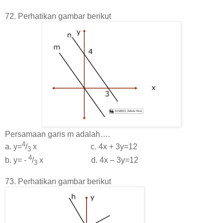
72. Perhatikan gambar berikut
Persamaan garis m adalah….
4
a. y=
/
x c. 4x + 3y=12
3
4
b. y= -
/
x d. 4x – 3y=12
3
73. Perhatikan gambar berikut