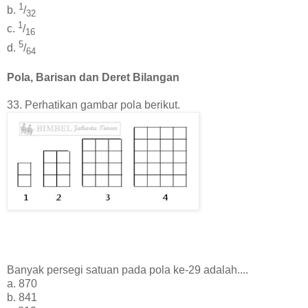
1
b.
/
32
1
c.
/
16
5
d.
/
64
Pola, Barisan dan Deret Bilangan
33. Perhatikan gambar pola berikut.
Banyak persegi satuan pada pola ke-29 adalah....
a. 870
b. 841