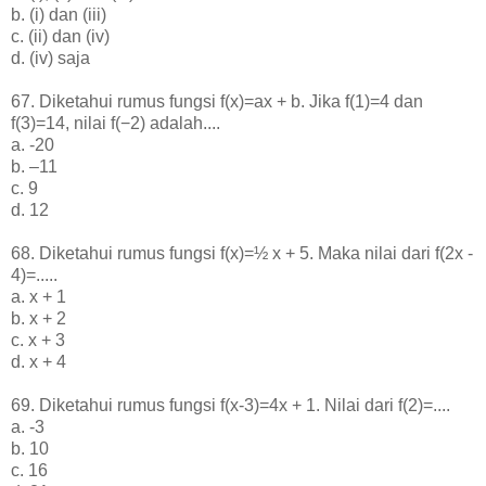
b. (i) dan (iii)
c. (ii) dan (iv)
d. (iv) saja
67.
Diketahui rumus fungsi f(x)=ax + b. Jika f(1)=4 dan
f(3)=14, nilai f(−2) adalah....
a. -20
b
. –11
c
. 9
d
. 12
68. Diketahui rumus fungsi f(x)=½ x + 5. Maka nilai dari f(2x -
4)=.....
a. x + 1
b. x + 2
c. x + 3
d. x + 4
69. Diketahui rumus fungsi f(x-3)=4x + 1. Nilai dari f(2)=....
a. -3
b. 10
c. 16