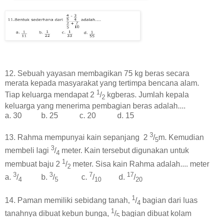
12. Sebuah yayasan membagikan 75 kg beras secara
merata kepada masyarakat yang tertimpa bencana alam.
1
Tiap keluarga mendapat 2
/
kgberas. Jumlah kepala
2
keluarga yang menerima pembagian beras adalah....
a. 30 b. 25 c. 20 d. 15
3
13. Rahma mempunyai kain sepanjang 2
/
m. Kemudian
5
3
membeli lagi
/
meter. Kain tersebut digunakan untuk
4
1
membuat baju 2
/
meter. Sisa kain Rahma adalah.... meter
2
3
3
7
17
a.
/
b.
/
c.
/
d.
/
4
5
10
20
1
14. Paman memiliki sebidang tanah,
/
bagian dari luas
4
1
tanahnya dibuat kebun bunga,
/
bagian dibuat kolam
5