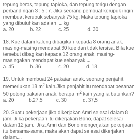
tepung beras, tepung tapioka, dan tepung terigu dengan
perbandingan 3 : 5 : 7. Jika seorang pembuat kerupuk ingin
membuat kerupuk sebanyak 75 kg. Maka tepung tapioka
yang dibutuhkan adalah .... kg
a. 20 b. 22 c. 25 d. 30
18. Kue dalam kaleng dibagikan kepada 8 orang anak,
masing-masing mendapat 30 kue dan tidak tersisa. Bila kue
tersebut dibagikan kepada 12 orang anak, masing-
masingakan mendapat kue sebanyak....
a. 45 b. 36 c. 20 d. 18
19. Untuk membuat 24 pakaian anak, seorang penjahit
2
memerlukan 18 m
kain.Jika penjahit itu mendapat pesanan
2
50 potong pakaian anak, berapa m
kain yang ia butuhkan?
a. 20 b.27,5 c. 30 d. 37,5
20. Suatu pekerjaan jika dikerjakan Amri selesai dalam 8
jam. Jiika pekerjaan itu dikerjakan Bono, dapat selesai
dalam 12 jam. Jika Amri dan Bono mengerjakan pekerjaan
itu bersama-sama, maka akan dapat selesai dikerjakan
dalam....