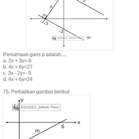
Persamaan garis p adalah....
a. 2x + 3y=-6
b. 4x + 6y=27
c. 3x - 2y=- 9
d. 4x + 6y=24
75. Perhatikan gambar berikut