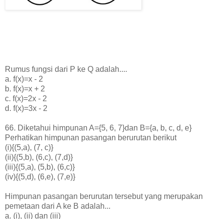
Rumus fungsi dari P ke Q adalah....
a. f(x)=x - 2
b. f(x)=x + 2
c. f(x)=2x - 2
d. f(x)=3x - 2
66. Diketahui himpunan A={5, 6, 7}dan B={a, b, c, d, e}
Perhatikan himpunan pasangan berurutan berikut
(i){(5,a), (7, c)}
(ii){(5,b), (6,c), (7,d)}
(iii){(5,a), (5,b), (6,c)}
(iv){(5,d), (6,e), (7,e)}
Himpunan pasangan berurutan tersebut yang merupakan
pemetaan dari A ke B adalah...
a. (i), (ii) dan (iii)