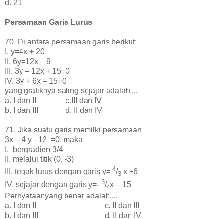
d. 21
Persamaan Garis Lurus
70. Di antara persamaan garis berikut:
I. y=4x + 20
II. 6y=12x – 9
III. 3y – 12x + 15=0
IV. 3y + 6x – 15=0
yang grafiknya saling sejajar adalah ...
a. I dan II c.III dan IV
b. I dan III d. II dan IV
71. Jika suatu garis memilki persamaan
3x – 4 y –12 =0, maka
I. bergradien 3/4
II. melalui titik (0, -3)
4
III. tegak lurus dengan garis y=
/
x +6
3
3
IV. sejajar dengan garis y=-
/
x – 15
4
Pernyataanyang benar adalah....
a. I dan II c. II dan III
b. I dan III d. II dan IV