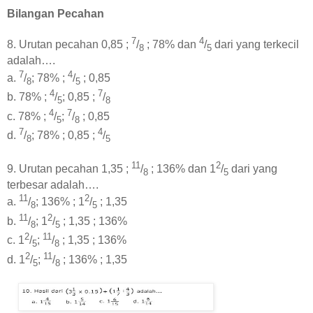
Bilangan Pecahan
7
4
8. Urutan pecahan 0,85 ;
/
; 78% dan
/
dari yang terkecil
8
5
adalah….
7
4
a.
/
; 78% ;
/
; 0,85
8
5
4
7
b. 78% ;
/
; 0,85 ;
/
5
8
4
7
c. 78% ;
/
;
/
; 0,85
5
8
7
4
d.
/
; 78% ; 0,85 ;
/
8
5
11
2
9. Urutan pecahan 1,35 ;
/
; 136% dan 1
/
dari yang
8
5
terbesar adalah….
11
2
a.
/
; 136% ; 1
/
; 1,35
8
5
11
2
b.
/
; 1
/
; 1,35 ; 136%
8
5
2
11
c. 1
/
;
/
; 1,35 ; 136%
5
8
2
11
d. 1
/
;
/
; 136% ; 1,35
5
8