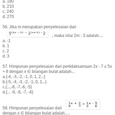
a. 180
b. 210
c. 240
d. 270
56. Jika m merupakan penyelesaian dari
,
maka nilai 2m - 3 adalah....
a. -1
b. 1
c. 2
d. 3
57.
Himpunan penyelesaian dari pertidaksamaan 2x - 7 ≤ 5x
+ 8 dengan x ∈ bilangan bulat adalah...
a.{-4, -3, -2, -1, 0, 1, 2...}
b.{-5, -4, -3, -2, -1, 0, 1...}
c.{...,-8, -7,-6, -5}
d.{... -9, -8, -7, -6}
58.
Himpunan p
enyelesaian dari
dengan x ∈ bilangan bulat adalah...
.