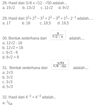
28. Hasil dari 3√6 x √12 - √50 adalah...
a. 15√2 b. 13√2 c. 11√2 d. 9√2
2
3
1
2
0
1
-1
29. Hasil dari 3
+ 2
– 3
+ 2
– 3
+ 2
– 2
adalah….
a. 17 b. 18 c. 18,5 d. 19,5
30.
Bentuk sederhana dari
adalah....
a. 12√2 - 16
b. 12√2 + 16
c. 6√2 - 8
d. 6√2 + 8
31.
Bentuk sederhana dari
adalah....
a. 2√3
b. 3√2
c. 3√3
d. 5√3
−2
−3
32. Hasil dari 4
+ 4
adalah...
1
a.
/
64