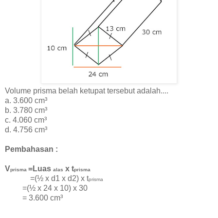
Volume prisma belah ketupat tersebut adalah....
a. 3.600 cm³
b. 3.780 cm³
c. 4.060 cm³
d. 4.756 cm³
Pembahasan :
V
=Luas
x t
prisma
alas
prisma
=(½ x d1 x d2) x t
prisma
=(½ x 24 x 10) x 30
=
3.600 cm³