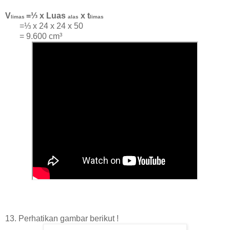
V
=⅓ x Luas
x t
limas
alas
limas
=⅓ x 24 x 24 x 50
=
9.600 cm³
13. Perhatikan gambar berikut !