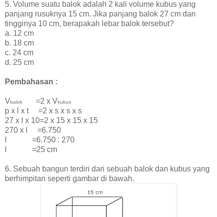
5. Volume suatu balok adalah 2 kali volume kubus yang
panjang rusuknya 15 cm. Jika panjang balok 27 cm dan
tingginya 10 cm, berapakah lebar balok tersebut?
a. 12 cm
b. 18 cm
c. 24 cm
d. 25 cm
Pembahasan :
V
=2 x V
balok
kubus
p x l x t =2 x s x s x s
27 x l x 10=2 x 15 x 15 x 15
270 x l =6.750
l =6.750 : 270
l =25 cm
6. Sebuah bangun terdiri dari sebuah balok dan kubus yang
berhimpitan seperti gambar di bawah.