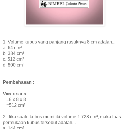
1. Volume kubus yang panjang rusuknya 8 cm adalah....
a. 64 cm³
b. 384 cm³
c. 512 cm³
d. 800 cm³
Pembahasan :
V=s x s x s
=8 x 8 x 8
=512
cm³
2. Jika suatu kubus memiliki volume 1.728 cm³, maka luas
permukaan kubus tersebut adalah...
a. 144 cm²