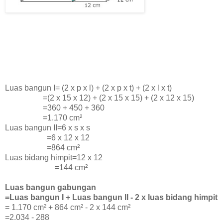
Luas bangun I=
(2 x p x l) + (2 x p x t) + (2 x l x t)
=(2 x 15 x 12) + (2 x 15 x 15) + (2 x 12 x 15)
=360 + 450 + 360
=1.170 cm²
Luas bangun II=6 x s x s
=6 x 12 x 12
=864 cm²
Luas bidang himpit=12 x 12
=144 cm²
Luas bangun gabungan
=Luas bangun I + Luas bangun II - 2 x luas bidang himpit
=
1.170 cm² +
864 cm² - 2 x
144 cm²
=2.034 - 288