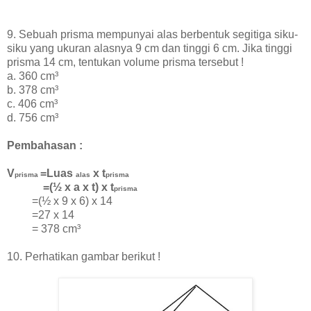
9. Sebuah prisma mempunyai alas berbentuk segitiga siku-
siku yang ukuran alasnya 9 cm dan tinggi 6 cm. Jika tinggi
prisma 14 cm, tentukan volume prisma tersebut !
a. 360 cm³
b. 378 cm³
c. 406 cm³
d. 756 cm³
Pembahasan :
V
=Luas
x t
prisma
alas
prisma
=(½ x a x t) x t
prisma
=(½ x 9 x 6) x 14
=27 x 14
=
378 cm³
10. Perhatikan gambar berikut !