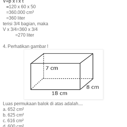
V=p x l x t
=
120 x 60 x 50
=360.000
cm³
=360 liter
terisi 3/4 bagian, maka
V x 3/4=360 x 3/4
=270 liter
4. Perhatikan gambar !
Luas permukaan balok di atas adalah....
a. 652 cm²
b. 625 cm²
c. 616 cm²
d. 600 cm²