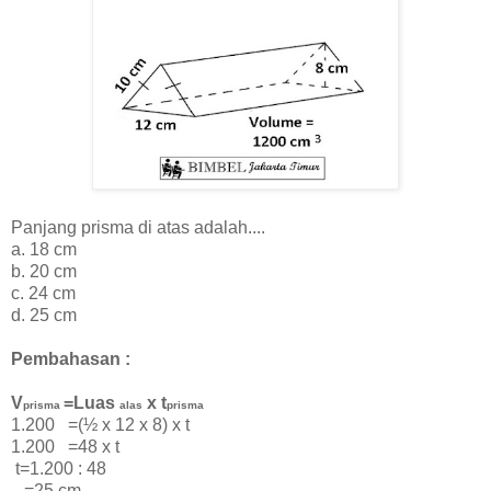
Panjang prisma di atas adalah....
a. 18 cm
b. 20 cm
c. 24 cm
d. 25 cm
Pembahasan :
V
=Luas
x t
prisma
alas
prisma
1.200 =(½ x 12 x 8) x t
1.200 =48 x t
t=1.200 : 48
=25 cm