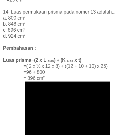
14. Luas permukaan prisma pada nomer 13 adalah...
a. 800 cm²
b. 848 cm²
c. 896 cm²
d. 924 cm²
Pembahasan :
Luas prisma=(2 x L
) + (K
x t)
alas
alas
=( 2 x
½ x 12 x 8) + ((12 + 10 + 10) x 25)
=96 + 800
=
896 cm²