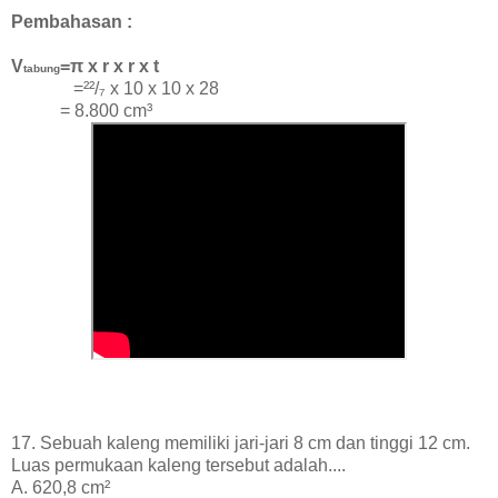
Pembahasan :
V
=π x r x r x t
tabung
=²²/₇ x 10 x 10 x 28
=
8.800 cm³
17. Sebuah kaleng memiliki jari-jari 8 cm dan tinggi 12 cm.
Luas permukaan kaleng tersebut adalah....
A. 620,8 cm²