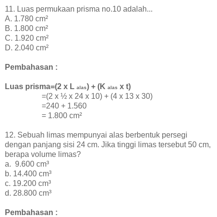
11. Luas permukaan prisma no.10 adalah...
A. 1.780 cm²
B. 1.800 cm²
C. 1.920 cm²
D. 2.040 cm²
Pembahasan :
Luas prisma=(2 x L
) + (K
x t)
alas
alas
=(2 x
½ x 24 x 10) + (4 x 13 x 30)
=240 + 1.560
=
1.800 cm²
12. Sebuah limas mempunyai alas berbentuk persegi
dengan panjang sisi 24 cm. Jika tinggi limas tersebut 50 cm,
berapa volume limas?
a. 9.600 cm³
b. 14.400 cm³
c. 19.200 cm³
d. 28.800 cm³
Pembahasan :