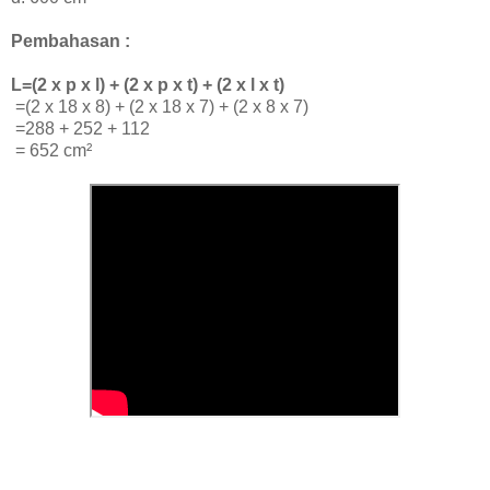
Pembahasan :
L=(2 x p x l) + (2 x p x t) + (2 x l x t)
=(2 x 18 x 8) + (2 x 18 x 7) + (2 x 8 x 7)
=288 + 252 + 112
=
652 cm²