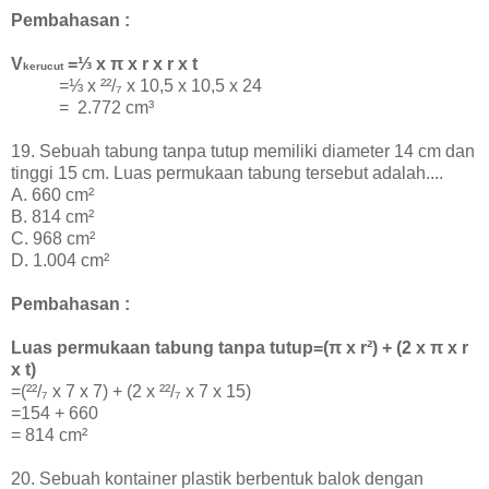
Pembahasan :
V
=⅓ x π x r x r x t
kerucut
=⅓ x ²²/₇ x 10,5 x 10,5 x 24
=
2.772 cm³
19. Sebuah tabung tanpa tutup memiliki diameter 14 cm dan
tinggi 15 cm. Luas permukaan tabung tersebut adalah....
A. 660 cm²
B. 814 cm²
C. 968 cm²
D. 1.004 cm²
Pembahasan :
Luas permukaan tabung tanpa tutup=(
π x r²)
+ (
2 x
π x r
x t)
=(
²²/₇ x 7 x 7) + (2 x
²²/₇ x 7 x 15)
=154 + 660
=
814 cm²
20. Sebuah kontainer plastik berbentuk balok dengan