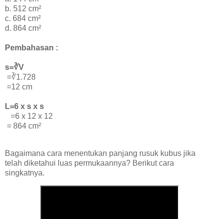
b. 512 cm²
c. 684 cm²
d. 864 cm²
Pembahasan :
s=∛V
=∛1.728
=12 cm
L=6 x s x s
=6 x 12 x 12
=
864 cm²
Bagaimana cara menentukan panjang rusuk kubus jika
telah diketahui luas permukaannya? Berikut cara
singkatnya.