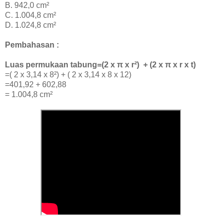
B. 942,0 cm²
C. 1.004,8 cm²
D. 1.024,8 cm²
Pembahasan :
Luas permukaan tabung=(2 x
π x r²)
+ (
2 x
π x r x t)
=( 2 x 3,14 x 8²) +
( 2 x 3,14 x 8 x 12)
=401,92 + 602,88
=
1.004,8 cm²