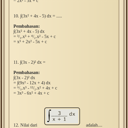
= 2
x² - 3x + c
10.
∫(3x² + 4x - 5) dx = .....
Pembahasan:
∫(3x² + 4x - 5) dx
= ³/₃.x
³ +
⁴/
₂.x² - 5x + c
=
x
³ + 2
x² - 5x + c
11.
∫(3x - 2)² dx =
Pembahasan:
∫(3x - 2)² dx
=
∫(9x² - 12x + 4) dx
= ⁹/₃.x³ - ¹²/₂.x² + 4x + c
= 3
x³ - 6x² + 4x + c
12. Nilai dari
adalah....