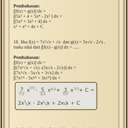
Pembahasan:
∫[f(x) + g(x)] dx =
∫[
5x
² + 4 +
5x
⁴ - 2
x
²
] dx =
∫[
5x
⁴ + 3
x
²
+ 4
] dx =
x⁵ + x³ + 4x + C
18.
Jika f(x) = 7
x
²√x +
√x
dan g(x) = 5x
√x
- 2
√x
,
maka nilai dari
∫[f(x) - g(x)] dx = .....
Pembahasan:
∫[f(x) + g(x)] dx =
∫[(
7
x
²√x +
√x) -
(5x
√x
- 2
√x)] dx =
∫[
7
x
²√x -
5x
√x
+ 3
√x] dx =
∫[
7
x⁵⁄
² -
5x
³⁄
²
+ 3
x
¹⁄
²
] dx =