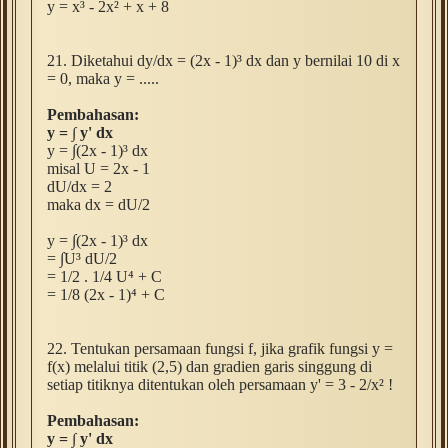
y =
x
³ - 2x
² + x + 8
21.
Diketahui dy/dx = (2x - 1)
³ dx
dan y bernilai 10 di x
= 0, maka y = .....
Pembahasan:
y =
∫ y' dx
y =
∫
(2x - 1)
³ dx
misal U = 2x - 1
dU/dx = 2
maka dx = dU/2
y =
∫
(2x - 1)
³ dx
=
∫U
³ dU/2
= 1/2 . 1/4 U⁴ + C
= 1/8 (
2x - 1)
⁴ + C
22. Tentukan persamaan fungsi f, jika grafik fungsi y =
f(x) melalui titik (2,5) dan gradien garis singgung di
setiap titiknya ditentukan oleh persamaan y' = 3 - 2/
x
² !
Pembahasan:
y =
∫ y' dx