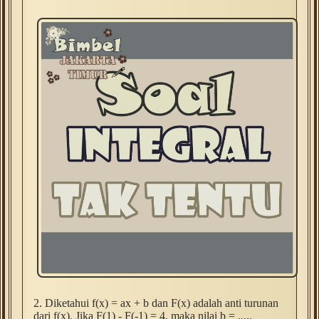
2. Diketahui f(x) = ax + b dan F(x) adalah anti turunan
dari f(x). Jika F(1) - F(-1) = 4, maka nilai b = .....