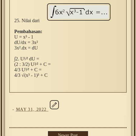
25. Nilai dari
Pembahasan:
U = x
³
- 1
dU/dx = 3x
²
3x
².dx = dU
∫2. U¹⁄
² dU =
(2 : 3/2)
U
³
⁄
² + C =
4/3
U
³
⁄
² + C =
4/3
√
(x
³
- 1)
³ + C
-
MAY 31, 2022
Newer Post