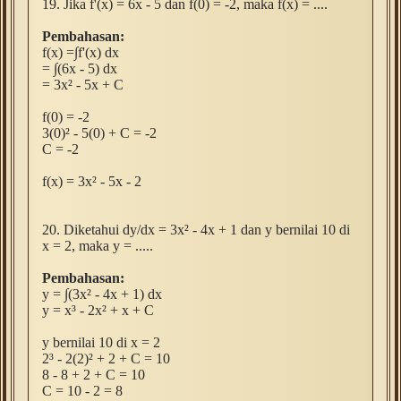
19. Jika f'(x) = 6x - 5 dan f(0) = -2, maka f(x) = ....
Pembahasan:
f(x) =
∫f'(x) dx
=
∫(6x - 5) dx
= 3
x
² - 5x + C
f(0) = -2
3(0)
² - 5(0) + C = -2
C = -2
f(x) =
3
x
² - 5x - 2
20. Diketahui dy/dx = 3
x
² - 4x + 1 dan y bernilai 10 di
x = 2, maka y = .....
Pembahasan:
y =
∫(
3
x
² - 4x + 1) dx
y = x
³ - 2x
² + x + C
y bernilai 10 di x = 2
2³ - 2(2)² + 2 + C = 10
8 - 8 + 2 + C = 10
C = 10 - 2 = 8