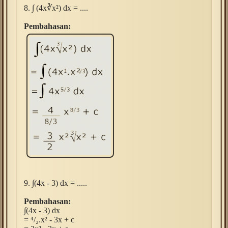
8.
∫ (
4x∛x
²) dx = ....
Pembahasan:
9. ∫(4x - 3) dx = .....
Pembahasan:
∫(4x - 3) dx
= ⁴/₂.x² - 3x + c