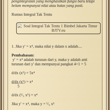
pengintegralan yang menghasilkan fungsi baru tetapi
belum mempunyai nilai atau batas yang pasti.
Rumus Integral Tak Tentu
1.
Jika y' = x⁴, maka nilai y dalam x adalah....
Pembahasan:
y' = x⁴ adalah turunan dari y, maka y adalah anti
turunan dari y' dan mempunyai pangkat 4+1 = 5
d/dx (x
⁵) = 5
x⁴
d/dx (x
⁵)
=
x⁴
5
d/dx (¹/₅
x
⁵) =
x⁴
Jika
y' = x⁴, maka y =
¹/₅
x
⁵