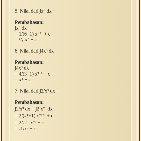
5.
Nilai dari
∫x
⁶
dx =
Pembahasan:
∫x
⁶
dx
= 1/(6+1) x
⁶
ᐩ
¹ + c
=
¹/₇.x⁷ + c
6.
Nilai dari
∫4x
³
dx =
Pembahasan:
∫4x
³
dx
= 4/(3+1)
x
³
ᐩ
¹ + c
= x
⁴
+ c
7. Nilai dari
∫2/x
³
dx =
Pembahasan:
∫2/x
³
dx =
∫2.x⁻
³
dx
= 2/(-3+1)
x⁻
³
ᐩ
¹ + c
= 2/-2 .
x⁻
²
+ c
= -1/
x
² + c