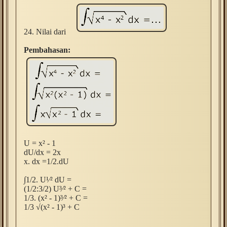
24. Nilai dari
Pembahasan:
U = x
² - 1
dU/dx = 2x
x. dx =1/2.dU
∫1/2. U¹⁄
² dU =
(1/2:3/2) U
³
⁄
² + C =
1/3. (x
² - 1)
³
⁄
² + C =
1/3 √
(x
² - 1)
³ + C