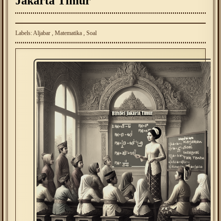
Jakarta Timur
Labels:
Aljabar
,
Matematika
,
Soal