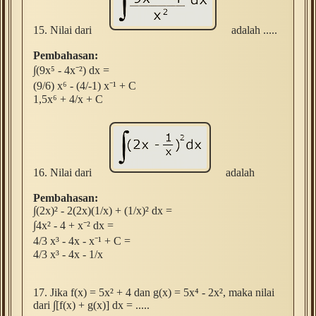
15. Nilai dari
adalah .....
Pembahasan:
∫(9x⁵ - 4x⁻²) dx =
(9/6) x⁶ - (4/-1) x
⁻
¹ + C
1,5
x⁶ + 4/x + C
16. Nilai dari
adalah
Pembahasan:
∫(2x)
² - 2(2x)(1/x) + (1/x)
² dx =
∫4x² - 4 + x
⁻² dx =
4/3 x³ - 4x - x
⁻
¹ + C =
4/3 x³ - 4x - 1/x
17. Jika f(x) = 5x
² + 4 dan g(x) = 5x
⁴ - 2
x
², maka nilai
dari
∫[f(x) + g(x)] dx = .....