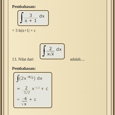
Pembahasan:
= 3 ln|x+1| + c
13.
Nilai dari
adalah....
Pembahasan: