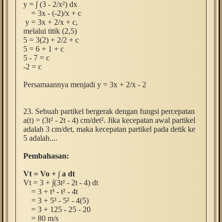
y =
∫ (3 - 2/
x
²) dx
= 3x - (-2)/x + c
y = 3x + 2/x + c,
melalui titik (2,5)
5 = 3(2) + 2/2 + c
5 = 6 + 1 + c
5 - 7 = c
-2 = c
Persamaannya menjadi y = 3x + 2/x - 2
23. Sebuah partikel bergerak dengan fungsi percepatan
a(t) = (3t
² - 2t - 4) cm/det
². Jika kecepatan awal partikel
adalah 3 cm/det, maka kecepatan partikel pada detik ke
5 adalah....
Pembahasan:
Vt = Vo + ∫ a dt
Vt = 3 + ∫
(3t
² - 2t - 4) dt
= 3 + t³ - t² - 4t
= 3 + 5
³ - 5² - 4(5)
= 3 + 125 - 25 - 20
= 80 m/s