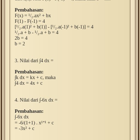
Pembahasan:
F(x) = ¹/₂.ax² + bx
F(1) - F(-1) = 4
[
¹/₂.a(1)² + b(1)] - [
¹/₂.a(-1)² + b(-1)] = 4
¹/₂.a + b -
¹/₂.a + b = 4
2b = 4
b = 2
3. Nilai dari
∫4 dx =
Pembahasan:
∫k dx = kx + c, maka
∫4 dx = 4x + c
4.
Nilai dari
∫-6x dx =
Pembahasan:
∫-6x dx
= -6/(1+1) . x
¹ᐩ
¹
+ c
= -3x
² + c