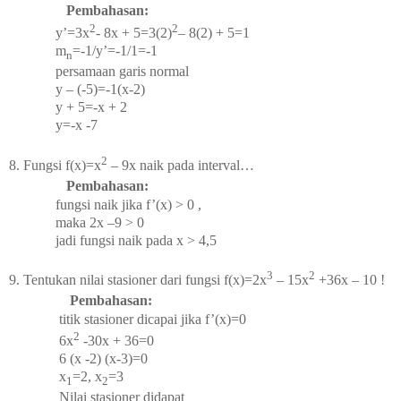
Pembahasan:
2
2
y’=3x
- 8x + 5=3(2)
– 8(2) + 5=1
m
=-1/y’=-1/1=-1
n
persamaan garis normal
y – (-5)=-1(x-2)
y + 5=-x + 2
y=-x -7
2
. 8.
Fungsi f(x)=x
– 9x naik pada interval…
Pembahasan:
fungsi naik jika f’(x) > 0 ,
maka 2x –9 > 0
jadi fungsi naik pada x > 4,5
3
2
. 9.
Tentukan nilai stasioner dari fungsi f(x)=2x
– 15x
+36x – 10 !
Pembahasan:
titik stasioner dicapai jika f’(x)=0
2
6x
-30x + 36=0
6 (x -2) (x-3)=0
x
=2, x
=3
1
2
Nilai stasioner didapat