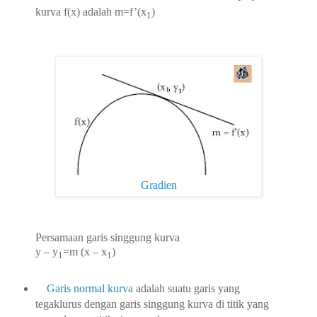
kurva f(x) adalah m=f’(x
)
1
Gradien
Persamaan garis singgung kurva
y – y
=m (x – x
)
1
1
Garis normal kurva
adalah suatu garis yang
tegaklurus dengan garis singgung kurva di titik yang