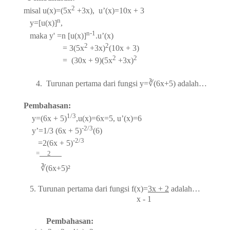
2
misal u(x)=(5x
+3x), u’(x)=10x + 3
n
y=[u(x)]
,
n-1
maka y'
=n [u(x)]
.u’(x)
2
2
= 3(5x
+3x)
(10x + 3)
2
2
= (30x + 9)(5x
+3x)
4.
Turunan pertama dari fungsi y=∛(6x+5) adalah…
Pembahasan:
1/3
y=(6x + 5)
,u(x)=6x=5, u’(x)=6
-2/3
y’=1/3 (6x + 5)
(6)
-2/3
=2(6x + 5)
=
2
∛(6x+5)
²
5. Turunan pertama dari fungsi f(x)=
3x + 2
adalah…
x - 1
Pembahasan: