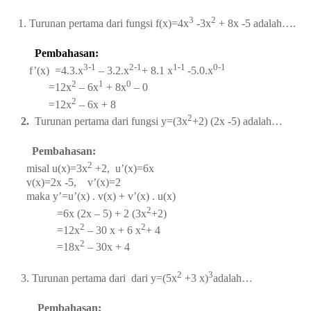
3
2
1. Turunan pertama dari fungsi f(x)=4x
-3x
+ 8x -5 adalah….
Pembahasan:
3-1
2-1
1-1
0-1
f’(x) =4.3.x
– 3.2.x
+ 8.1 x
-5.0.x
2
1
0
=12x
– 6x
+ 8x
– 0
2
=12x
– 6x + 8
2
2.
Turunan pertama dari fungsi y=(3x
+2) (2x -5) adalah…
Pembahasan:
2
misal u(x)=3x
+2,
u’(x)=6x
v(x)=2x -5,
v’(x)=2
maka y’=u’(x) . v(x) + v’(x) . u(x)
2
=6x (2x – 5) + 2 (3x
+2)
2
2
=12x
– 30 x + 6 x
+ 4
2
=18x
– 30x + 4
2
3
3. Turunan pertama dari
dari y=(5x
+3 x)
adalah…
Pembahasan: