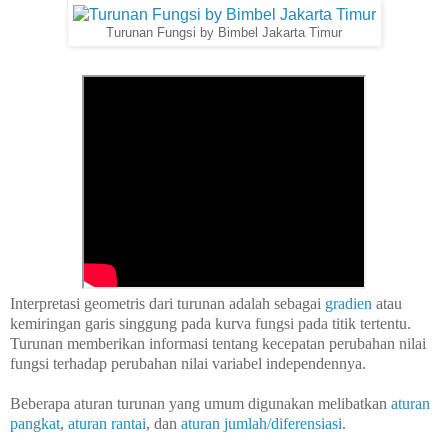
Turunan Fungsi by Bimbel Jakarta Timur
Interpretasi geometris dari turunan adalah sebagai
gradien
atau
kemiringan garis singgung pada kurva fungsi pada titik tertentu.
Turunan memberikan informasi tentang kecepatan perubahan nilai
fungsi terhadap perubahan nilai variabel independennya.
Beberapa aturan turunan yang umum digunakan melibatkan
aturan
pangkat
,
aturan rantai
, dan
aturan jumlah/diferensiasi
.