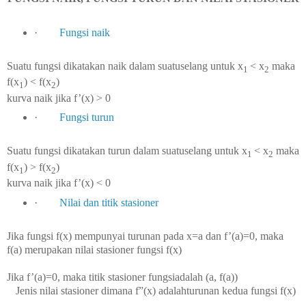
·
Fungsi naik
Suatu fungsi dikatakan naik dalam suatuselang untuk x
< x
maka
1
2
f(x
) < f(x
)
1
2
kurva naik jika f’(x) > 0
·
Fungsi turun
Suatu fungsi dikatakan turun dalam suatuselang untuk x
< x
maka
1
2
f(x
) > f(x
)
1
2
kurva naik jika f’(x) < 0
·
Nilai dan titik stasioner
Jika fungsi f(x) mempunyai turunan pada x=a dan f’(a)=0, maka
f(a) merupakan nilai stasioner fungsi f(x)
Jika f’(a)=0, maka titik stasioner fungsiadalah (a, f(a))
Jenis nilai stasioner dimana f”(x) adalahturunan kedua fungsi f(x)