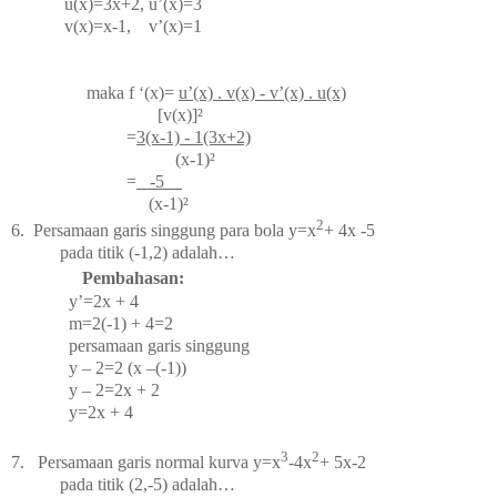
u(x)=3x+2, u’(x)=3
v(x)=x-1, v’(x)=1
maka f ‘(x)=
u’(x) . v(x) - v’(x) . u(x)
[v(x)]²
=
3(x-1) - 1(3x+2)
(x-1)²
=
-5
(x-1)²
2
6.
Persamaan garis singgung para bola y=x
+ 4x -5
ada titik (-1,2) adalah…
Pembahasan:
y’=2x + 4
m=2(-1) + 4=2
persamaan garis singgung
y – 2=2 (x –(-1))
y – 2=2x + 2
y=2x + 4
3
2
2
7.
Persamaan garis normal kurva y=x
-4x
+ 5x-2
ada titik (2,-5) adalah…