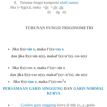
8.
Turunan fungsi komposisi (
dalil rantai
)
ika y=f(g(x)), maka
=
dy
=
dy
.
dg
dx dg dx
TURUNAN FUNGSI TRIGONOMETRI
Jika f(x)=
sin x
, maka f’(x)=
cos x
dan jika f(x)=sin u(x), makaf’(x)=u’(x). cos u(x)
Jika f(x)=cos x, maka f’(x)=-sin x
dan jika f(x)=cos u(x), makaf’(x)=-u’(x). sin u(x)
2
Jika f(x)=
tan x
, maka f’(x)=sec
x
PERSAMAAN GARIS SINGGUNG
DAN
GARIS NORMAL
KURVA
·
Gradien garis singgung
kurva di titik (x
,y
)pada
1
1