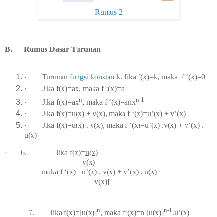
Rumus 2
B.
Rumus Dasar Turunan
·
Turunan
fungsi konstan
k. Jika f(x)=k, maka f ‘(x)=0
·
Jika f(x)=ax, maka f ‘(x)=a
n
n-1
·
Jika f(x)=ax
, maka f ‘(x)=anx
·
Jika f(x)=u(x) + v(x), maka f ‘(x)=u’(x) + v’(x)
·
Jika f(x)=u(x) . v(x), maka f ‘(x)=u’(x) .v(x) + v’(x) .
u(x)
·
6.
Jika f(x)=
u(x)
v(x)
maka f ‘(x)=
u’(x) . v(x) + v’(x) . u(x)
[v(x)]²
n
n-1
7.
Jika f(x)=[u(x)]
, maka f‘(x)=n [u(x)]
.u’(x)