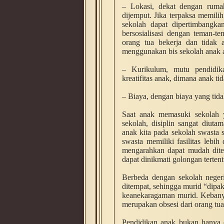
– Lokasi, dekat dengan ruma
dijemput. Jika terpaksa memili
sekolah dapat dipertimbangka
bersosialisasi dengan teman-t
orang tua bekerja dan tidak 
menggunakan bis sekolah anak a
– Kurikulum, mutu pendidik
kreatifitas anak, dimana anak t
– Biaya, dengan biaya yang tida
Saat anak memasuki sekolah
sekolah, disiplin sangat diut
anak kita pada sekolah swasta 
swasta memiliki fasilitas lebi
mengarahkan dapat mudah dite
dapat dinikmati golongan terte
Berbeda dengan sekolah negeri
ditempat, sehingga murid “dipa
keanekaragaman murid. Kebanya
merupakan obsesi dari orang tua
Pendidikan anak bukan hanya di