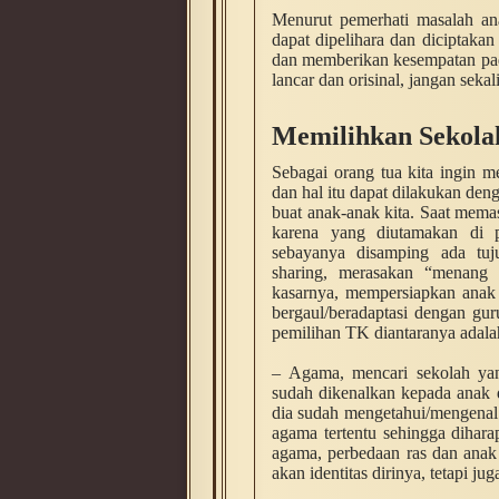
Menurut pemerhati masalah ana
dapat dipelihara dan diciptak
dan memberikan kesempatan pad
lancar dan orisinal, jangan seka
Memilihkan Sekola
Sebagai orang tua kita ingin m
dan hal itu dapat dilakukan den
buat anak-anak kita. Saat mem
karena yang diutamakan di pl
sebayanya disamping ada tuju
sharing, merasakan “menang d
kasarnya, mempersiapkan anak 
bergaul/beradaptasi dengan gu
pemilihan TK diantaranya adala
– Agama, mencari sekolah yan
sudah dikenalkan kepada anak d
dia sudah mengetahui/mengenal
agama tertentu sehingga dihar
agama, perbedaan ras dan anak 
akan identitas dirinya, tetapi j