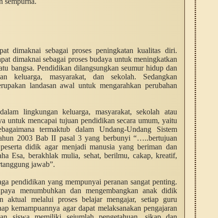
an sempurna.
pat dimaknai sebagai proses peningkatan kualitas diri.
dapat dimaknai sebagai proses budaya untuk meningkatkan
uatu bangsa. Pendidikan dilangsungkan seumur hidup dan
gan keluarga, masyarakat, dan sekolah. Sedangkan
erupakan landasan awal untuk mengarahkan perubahan
dalam lingkungan keluarga, masyarakat, sekolah atau
ya untuk mencapai tujuan pendidikan secara umum, yaitu
 sebagaimana termaktub dalam Undang-Undang Sistem
ahun 2003 Bab II pasal 3 yang berbunyi “…..bertujuan
peserta didik agar menjadi manusia yang beriman dan
 Esa, berakhlak mulia, sehat, berilmu, cakap, kreatif,
ertanggung jawab”.
baga pendidikan yang mempunyai peranan sangat penting.
 upaya menumbuhkan dan mengembangkan anak didik
 aktual melalui proses belajar mengajar, setiap guru
ap kemampuannya agar dapat melaksanakan pengajaran
kan siswa memiliki sejumlah pengetahuan, sikap dan