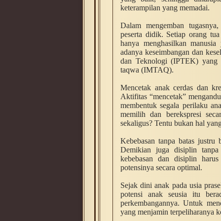
keterampilan yang memadai.
Dalam mengemban tugasnya, 
peserta didik. Setiap orang tu
hanya menghasilkan manusia y
adanya keseimbangan dan kesel
dan Teknologi (IPTEK) yang 
taqwa (IMTAQ).
Mencetak anak cerdas dan krea
Aktifitas “mencetak” mengandu
membentuk segala perilaku ana
memilih dan berekspresi se
sekaligus? Tentu bukan hal yan
Kebebasan tanpa batas justru 
Demikian juga disiplin tanpa
kebebasan dan disiplin haru
potensinya secara optimal.
Sejak dini anak pada usia pras
potensi anak seusia itu be
perkembangannya. Untuk mendu
yang menjamin terpeliharanya ke