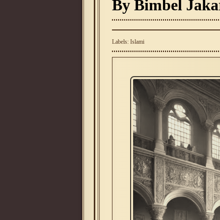
By Bimbel Jaka
Labels:
Islami