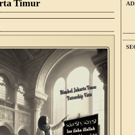
rta Timur
AD
SE