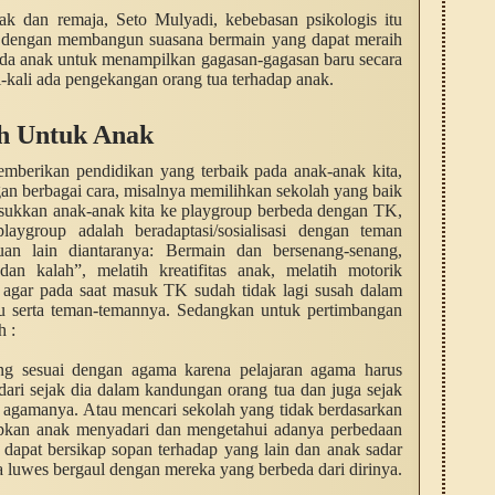
k dan remaja, Seto Mulyadi, kebebasan psikologis itu
an dengan membangun suasana bermain yang dapat meraih
a anak untuk menampilkan gagasan-gagasan baru secara
li-kali ada pengekangan orang tua terhadap anak.
h Untuk Anak
emberikan pendidikan yang terbaik pada anak-anak kita,
gan berbagai cara, misalnya memilihkan sekolah yang baik
asukkan anak-anak kita ke playgroup berbeda dengan TK,
aygroup adalah beradaptasi/sosialisasi dengan teman
an lain diantaranya: Bermain dan bersenang-senang,
an kalah”, melatih kreatifitas anak, melatih motorik
agar pada saat masuk TK sudah tidak lagi susah dalam
ru serta teman-temannya. Sedangkan untuk pertimbangan
h :
g sesuai dengan agama karena pelajaran agama harus
ari sejak dia dalam kandungan orang tua dan juga sejak
 agamanya. Atau mencari sekolah yang tidak berdasarkan
apkan anak menyadari dan mengetahui adanya perbedaan
dapat bersikap sopan terhadap yang lain dan anak sadar
uga luwes bergaul dengan mereka yang berbeda dari dirinya.