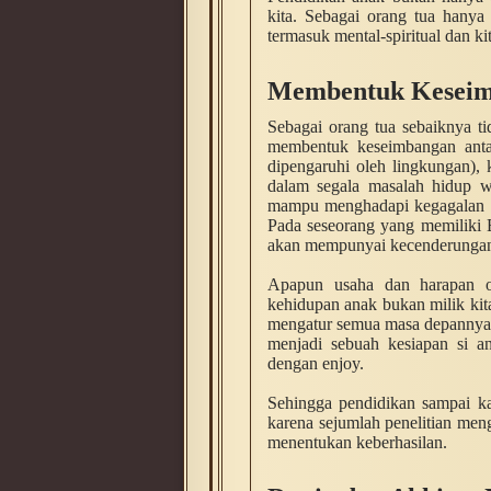
kita. Sebagai orang tua hany
termasuk mental-spiritual dan ki
Membentuk Keseim
Sebagai orang tua sebaiknya ti
membentuk keseimbangan anta
dipengaruhi oleh lingkungan),
dalam segala masalah hidup w
mampu menghadapi kegagalan da
Pada seseorang yang memiliki E
akan mempunyai kecenderungan 
Apapun usaha dan harapan o
kehidupan anak bukan milik kita
mengatur semua masa depannya.B
menjadi sebuah kesiapan si a
dengan enjoy.
Sehingga pendidikan sampai ka
karena sejumlah penelitian me
menentukan keberhasilan.