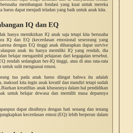
a berusaha membangun fondasi yang kuat untuk mereka
ta harus dapat menjadi teladan yang baik untuk anak kita.
bangan IQ dan EQ
dak hanya memikirkan IQ anak saja tetapi kita berusaha
ra IQ dan EQ (kecerdasan emosional seseorang yang
 karena dengan EQ tinggi anak diharapkan dapat survive
alaupun anak itu hanya memiliki IQ yang rendah, dia
n belajar mengambil pelajaran dari kegagalan tersebut.
Q rendah sedangkan ber-IQ tinggi, atau di atas rata-rata
untuk sulit menguasai emosi.
rang tua pada anak harus diingat bahwa itu adalah
, maksud kita ingin anak kreatif dan mandiri tetapi sudah
iarkan kreatifitas anak khususnya dalam hal pendidikan
nak untuk belajar dewasa dan memilih masa depannya
panpun dapat diraihnya dengan hati senang dan tenang
ngungkapkan kecerdasan emosi (EQ) lebih berperan dalam