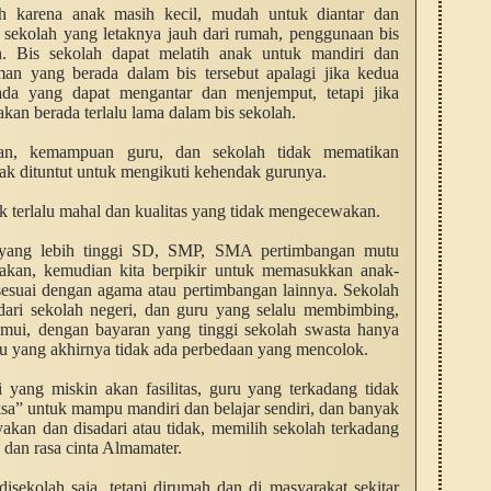
h karena anak masih kecil, mudah untuk diantar dan
h sekolah yang letaknya jauh dari rumah, penggunaan bis
n. Bis sekolah dapat melatih anak untuk mandiri dan
eman yang berada dalam bis tersebut apalagi jika kedua
ada yang dapat mengantar dan menjemput, tetapi jika
kan berada terlalu lama dalam bis sekolah.
an, kemampuan guru, dan sekolah tidak mematikan
idak dituntut untuk mengikuti kehendak gurunya.
k terlalu mahal dan kualitas yang tidak mengecewakan.
 yang lebih tinggi SD, SMP, SMA pertimbangan mutu
amakan, kemudian kita berpikir untuk memasukkan anak-
sesuai dengan agama atau pertimbangan lainnya. Sekolah
h dari sekolah negeri, dan guru yang selalu membimbing,
mui, dengan bayaran yang tinggi sekolah swasta hanya
ntu yang akhirnya tidak ada perbedaan yang mencolok.
 yang miskin akan fasilitas, guru yang terkadang tidak
ksa” untuk mampu mandiri dan belajar sendiri, dan banyak
kan dan disadari atau tidak, memilih sekolah terkadang
 dan rasa cinta Almamater.
sekolah saja, tetapi dirumah dan di masyarakat sekitar