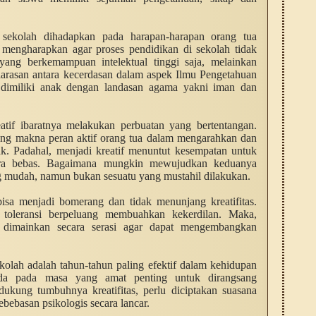
sekolah dihadapkan pada harapan-harapan orang tua
a mengharapkan agar proses pendidikan di sekolah tidak
ang berkemampuan intelektual tinggi saja, melainkan
arasan antara kecerdasan dalam aspek Ilmu Pengetahuan
dimiliki anak dengan landasan agama yakni iman dan
tif ibaratnya melakukan perbuatan yang bertentangan.
ng makna peran aktif orang tua dalam mengarahkan dan
k. Padahal, menjadi kreatif menuntut kesempatan untuk
cara bebas. Bagaimana mungkin mewujudkan keduanya
g mudah, namun bukan sesuatu yang mustahil dilakukan.
bisa menjadi bomerang dan tidak menunjang kreatifitas.
 toleransi berpeluang membuahkan kekerdilan. Maka,
s dimainkan secara serasi agar dapat mengembangkan
ekolah adalah tahun-tahun paling efektif dalam kehidupan
rada pada masa yang amat penting untuk dirangsang
kung tumbuhnya kreatifitas, perlu diciptakan suasana
bebasan psikologis secara lancar.