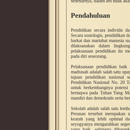
sebenarnya, dalam arti tidak ak
Pendahuluan
Pendidikan secara individu da
Secara sosiologis, pendidikan 
harkat dan martabat manusia s
dilaksanakan dalam lingkun
pelaksanaan pendidikan itu m
pada diri seseorang.
Pelaksanaan pendidikan baik 
madrasah adalah salah satu upa
tujuan pendidikan nasional
Pendidikan Nasional No. 20 T
untuk berkembangnya potensi 
bertaqwa pada Tuhan Yang Maha
mandiri dan demokratis serta b
Sekolah adalah salah satu lem
Peranan tersebut merupakan
kearah yang lebih optimal dan
seyogyanya mengarahkan segen
yang baik, sehingga diharap